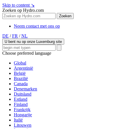
Skip to content
↘
Zoeken op Hydro.com
Zoeken
Neem contact met ons op
DE
/
FR
/
NL
U bent nu op onze Luxemburg site
Choose preferred language
Global
Argentinië
België
Brazilië
Canada
Denemarken
Duitsland
Estland
Finland
Frankrijk
Hongarije
Italië
Litouwen