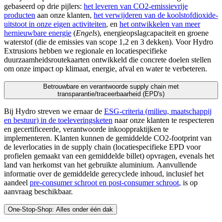
gebaseerd op drie pijlers:
het leveren van CO2-emissievrije
producten
aan onze klanten,
het verwijderen van de koolstofdioxide-
uitstoot in onze eigen activiteiten
, en
het ontwikkelen van meer
hernieuwbare energie
(
Engels
), energieopslagcapaciteit en groene
waterstof (die de emissies van scope 1,2 en 3 dekken). Voor Hydro
Extrusions hebben we regionale en locatiespecifieke
duurzaamheidsroutekaarten ontwikkeld die concrete doelen stellen
om onze impact op klimaat, energie, afval en water te verbeteren.
Betrouwbare en verantwoorde supply chain met
transparantie/traceerbaarheid (EPD's)
Bij Hydro streven we ernaar de
ESG-criteria (
milieu, maatschappij
en bestuur
) in de toeleveringsketen
naar onze klanten te respecteren
en gecertificeerde, verantwoorde inkooppraktijken te
implementeren.
Klanten kunnen de gemiddelde CO2-footprint
van
de leverlocaties in de supply chain (locatiespecifieke EPD voor
profielen gemaakt van een gemiddelde billet) opvragen, evenals het
land van herkomst van het gebruikte aluminium.
Aanvullende
informatie over de gemiddelde gerecyclede inhoud, inclusief het
aandeel
pre-consumer schroot en post-consumer schroot
,
is op
aanvraag beschikbaar.
One-Stop-Shop: Alles onder één dak