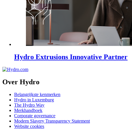
Hydro Extrusions Innovative Partner
Over Hydro
Belangrijkste kenmerken
Hydro in Luxemburg
The Hydro Way
Merkhandboek
Corporate governance
Modern Slavery Transparency Statement
Website cookies