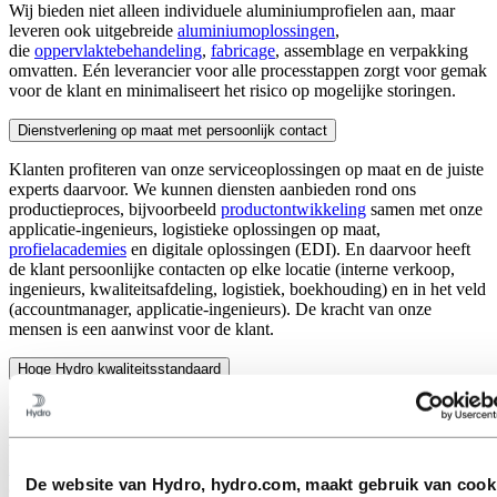
Wij bieden niet alleen individuele aluminiumprofielen aan, maar
leveren ook uitgebreide
aluminiumoplossingen
,
die
oppervlaktebehandeling
,
fabricage
, assemblage en verpakking
omvatten.
Eén leverancier voor alle processtappen zorgt voor gemak
voor de klant en minimaliseert het risico op mogelijke storingen.
Dienstverlening op maat met persoonlijk contact
Klanten profiteren van onze serviceoplossingen op maat en de juiste
experts daarvoor. We kunnen diensten aanbieden rond ons
productieproces, bijvoorbeeld
productontwikkeling
samen met onze
applicatie-ingenieurs, logistieke oplossingen op maat,
profielacademies
en digitale oplossingen (EDI). En daarvoor heeft
de klant persoonlijke contacten op elke locatie (interne verkoop,
ingenieurs, kwaliteitsafdeling, logistiek, boekhouding) en in het veld
(accountmanager, applicatie-ingenieurs). De kracht van onze
mensen is een aanwinst voor de klant.
Hoge Hydro kwaliteitsstandaard
Ons doel is om tijdig, foutloos, volgens specificatie en met een zo
kort mogelijke doorlooptijd te leveren. Altijd. Hydro maakt gebruik
van eigen QMS- en testfaciliteiten en beschikt over een
Europees
locatienetwerk
(
Engels
) om de levering te garanderen.
We bieden
De website van Hydro, hydro.com, maakt gebruik van cook
altijd toonaangevende service in de sector en creëren transparantie