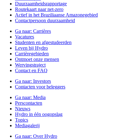
Duurzaamheidsrapportage
Routekaart naar net-zero
Actief in het Braziliaanse Amazonegebied
Contactpersoon duurzaamheid
Ga naar:
Carrières
Vacatures
Studenten en afgestudeerden
Leven bij Hydro
Carrièregebieden
Ontmoet onze mensen
Wervingstraject
Contact en FAQ
Ga naar:
Investors
Contacten voor beleggers
Ga naar:
Media
Perscontacten
Nieuws
Hydro in één oogopslag
Topics
Mediagalerij
Ga naar:
Over Hydro