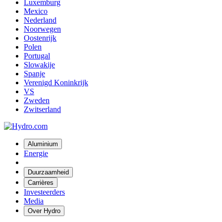
Luxemburg
Mexico
Nederland
Noorwegen
Oostenrijk
Polen
Portugal
Slowakije
Spanje
Verenigd Koninkrijk
VS
Zweden
Zwitserland
Aluminium
Energie
Duurzaamheid
Carrières
Investeerders
Media
Over Hydro