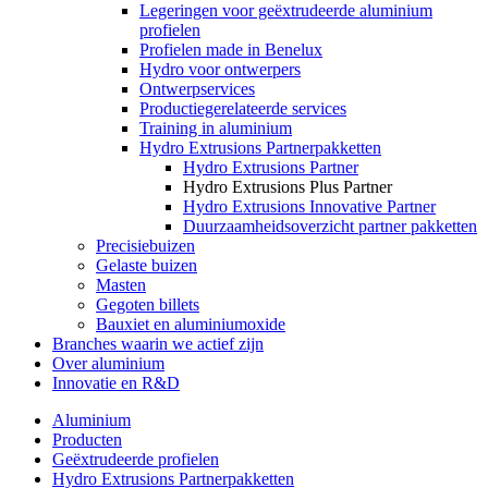
Legeringen voor geëxtrudeerde aluminium
profielen
Profielen made in Benelux
Hydro voor ontwerpers
Ontwerpservices
Productiegerelateerde services
Training in aluminium
Hydro Extrusions Partnerpakketten
Hydro Extrusions Partner
Hydro Extrusions Plus Partner
Hydro Extrusions Innovative Partner
Duurzaamheidsoverzicht partner pakketten
Precisiebuizen
Gelaste buizen
Masten
Gegoten billets
Bauxiet en aluminiumoxide
Branches waarin we actief zijn
Over aluminium
Innovatie en R&D
Aluminium
Producten
Geëxtrudeerde profielen
Hydro Extrusions Partnerpakketten