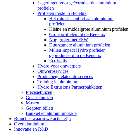
Legeringen voor geëxtrudeerde aluminium
profielen
Profielen made in Benelux
Het ruimste aanbod aan aluminium
profielen
Kleine en middelgrote aluminium profielen
Grote profielen uit de Benelux
Nog groter met FSW
Duurzamere aluminium profielen
Milieu-impact Hydro profielen
geproduceerd in de Benelux
EcoVadis
Hydro voor ontwerpers
Ontwerpservices
Productiegerelateerde services
Training in aluminium
Hydro Extrusions Partnerpakketten
Precisiebuizen
Gelaste buizen
Masten
Gegoten billets
Bauxiet en aluminiumoxide
Branches waarin we actief zijn
Over aluminium
Innovatie en R&D