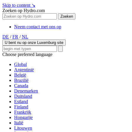
Skip to content
↘
Zoeken op Hydro.com
Zoeken
Neem contact met ons op
DE
/
FR
/
NL
U bent nu op onze Luxemburg site
Choose preferred language
Global
Argentinië
België
Brazilië
Canada
Denemarken
Duitsland
Estland
Finland
Frankrijk
Hongarije
Italië
Litouwen