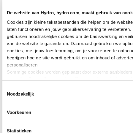
De website van Hydro, hydro.com, maakt gebruik van cook
Cookies zijn kleine tekstbestanden die helpen om de website
laten functioneren en jouw gebruikerservaring te verbeteren. 
gebruiken noodzakelijke cookies om de basiswerking en veil
van de website te garanderen. Daarnaast gebruiken we optio
cookies, met jouw toestemming, om je voorkeuren te onthou
begrijpen hoe de site wordt gebruikt en om inhoud of adverten
personaliseren.
Sommige cookies worden geplaatst door externe aanbieders
tools die wij gebruiken voor beveiliging, analyse of advertent
derden kunnen informatie die zij via jouw gebruik van onze w
Toestemmingsselectie
verzamelen, combineren met andere informatie die je aan he
Noodzakelijk
verstrekt of die zij hebben verzameld via jouw gebruik van h
diensten. De derde partij die wordt vermeld als verantwoordel
Voorkeuren
een third‑party cookie is de Verwerkingsverantwoordelijke v
persoonsgegevens die door hun respectieve cookies worden
verzameld. In de lijst hieronder kun je zien welke derden dit z
Statistieken