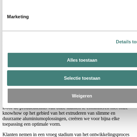
Marketing
Maximaliseer de voordelen van uw
product
Details t
In steeds meer bedrijfstakken worden de voordelen van aluminium
Alles toestaan
profielen ontdekt. Aluminium is niet alleen duurzaam en sterk, ook
een investering in een matrijs is relatief laag. Hierdoor is het
economisch zeer aantrekkelijk om een specifieke vorm te kiezen die
precies aan alle eisen voldoet.
Selectie toestaan
Het draait allemaal om productkennis en knowhow
op het gebied van extrusie
Weigeren
Door de productkennis van onze klanten te combineren met onze
knowhow op het gebied van het extruderen van slimme en
duurzame aluminiumoplossingen, creëren we voor bijna elke
toepassing een optimale vorm.
Klanten nemen in een vroeg stadium van het ontwikkelingsproces