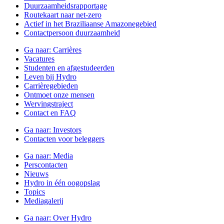
Duurzaamheidsrapportage
Routekaart naar net-zero
Actief in het Braziliaanse Amazonegebied
Contactpersoon duurzaamheid
Ga naar:
Carrières
Vacatures
Studenten en afgestudeerden
Leven bij Hydro
Carrièregebieden
Ontmoet onze mensen
Wervingstraject
Contact en FAQ
Ga naar:
Investors
Contacten voor beleggers
Ga naar:
Media
Perscontacten
Nieuws
Hydro in één oogopslag
Topics
Mediagalerij
Ga naar:
Over Hydro