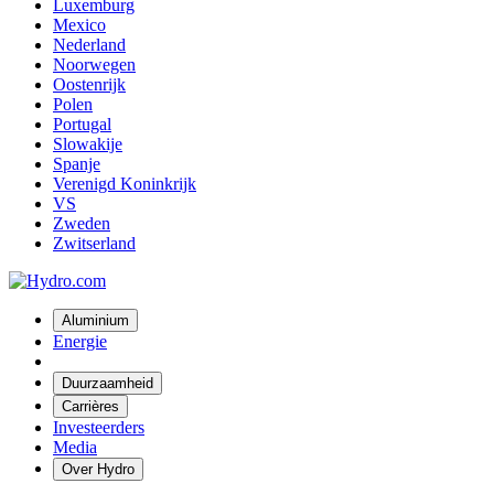
Luxemburg
Mexico
Nederland
Noorwegen
Oostenrijk
Polen
Portugal
Slowakije
Spanje
Verenigd Koninkrijk
VS
Zweden
Zwitserland
Aluminium
Energie
Duurzaamheid
Carrières
Investeerders
Media
Over Hydro