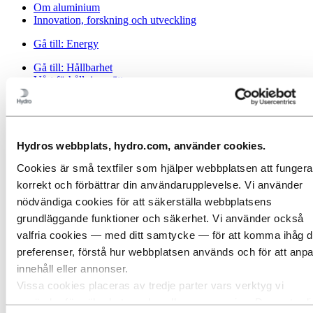
Om aluminium
Innovation, forskning och utveckling
Gå till:
Energy
Gå till:
Hållbarhet
Vårt förhållningssätt
Hållbarhetsrapportering
Färdplan mot nettonollutsläpp
Verksamhet i den brasilianska Amazonasregionen
Kontakt för hållbarhetsfrågor
Hydros webbplats, hydro.com, använder cookies.
Gå till:
Karriär
Jobbmöjligheter
Cookies är små textfiler som hjälper webbplatsen att fungera
Studenter och akademiker
korrekt och förbättrar din användarupplevelse. Vi använder
Livet på Hydro
nödvändiga cookies för att säkerställa webbplatsens
Karriärområden
Möt våra medarbetare
grundläggande funktioner och säkerhet. Vi använder också
Rekryteringsresa
valfria cookies — med ditt samtycke — för att komma ihåg d
Kontakt och vanliga frågor
preferenser, förstå hur webbplatsen används och för att anp
Gå till:
Investerare
innehåll eller annonser.
Vissa cookies placeras av tredje parter vars verktyg vi
Gå till:
Media
använder för säkerhet, analys eller annonsering. Dessa tredj
Mediakontakter