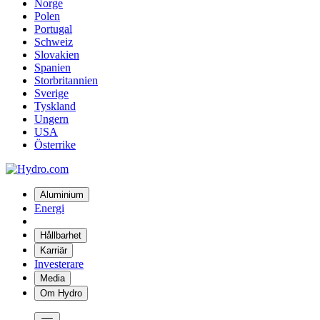
Norge
Polen
Portugal
Schweiz
Slovakien
Spanien
Storbritannien
Sverige
Tyskland
Ungern
USA
Österrike
Aluminium
Energi
Hållbarhet
Karriär
Investerare
Media
Om Hydro