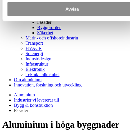
Fordon
Bygg & konstruktion
Avvisa
Dörrar och fönster
Skjutsystem
Fasader
Byggprofiler
Säkerhet
Marin- och offshoreindustrin
Transport
HVACR
Solenergi
Industridesign
Infrastruktur
Elektronik
Teknik i allmänhet
Om aluminium
Innovation, forskning och utveckling
Aluminium
Industrier vi levererar till
Bygg & konstruktion
Fasader
Aluminium i höga byggnader