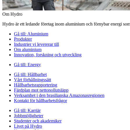
Om Hydro
Hydro är ett ledande företag inom aluminium och förnybar energi som 
Gå till:
Aluminium
Produkter
Industrier vi levererar till
Om aluminium
Innovation, forskning och utveckling
Gå till:
Energy
Gå till:
Hållbarhet
Vårt förhållningssätt
Hållbarhetsrapportering
Färdplan mot nettonollutsläpp
Verksamhet i den brasilianska Amazonasregionen
Kontakt för hållbarhetsfrågor
Gå till:
Karriär
Jobbmöjligheter
Studenter och akademiker
Livet på Hydro