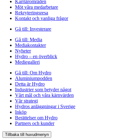
Karriärområden
Möt våra medarbetare
Rekryteringsresa
Kontakt och vanliga frågor
Gå till:
Investerare
Gå till:
Media
Mediakontakter
Nyheter
Hydro – en överblick
Mediegalleri
Gå till:
Om Hydro
Aluminiumpodden
Detta är Hydro
Industrier som betyder något
Vårt mål och våra kärnvärden
Vår strategi
Hydros anläggningar i Sverige
Inköp
Berättelser om Hydro
Partners och kunder
Tillbaka till huvudmenyn