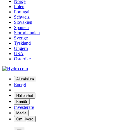
Norge
Polen
Portugal
Schweiz
Slovakien
Spanien
Storbritannien
Sverige
Tyskland
Ungern
USA
Österrike
Aluminium
Energi
Hållbarhet
Karriär
Investerare
Media
Om Hydro