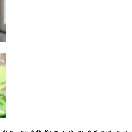
oduktion, skapa cirkulära lösningar och leverera aluminium utan nettoutsl