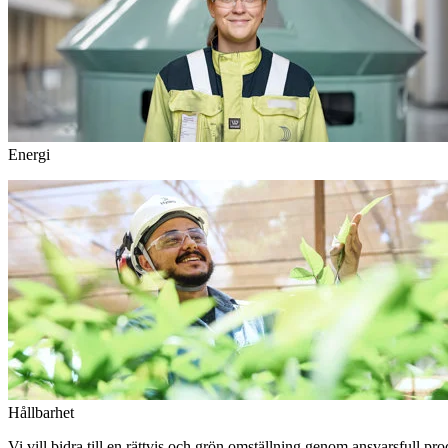
Energi
Hållbarhet
Vi vill bidra till en rättvis och grön omställning genom ansvarsfull pr