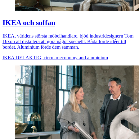
IKEA och soffan
IKEA, världens största möbelhandlare, bjöd industridesignern Tom
Dixon att diskutera att göra något speciellt. Båda förde idéer till
bordet. Aluminium förde dem samman.
IKEA DELAKTIG, circular economy and aluminium