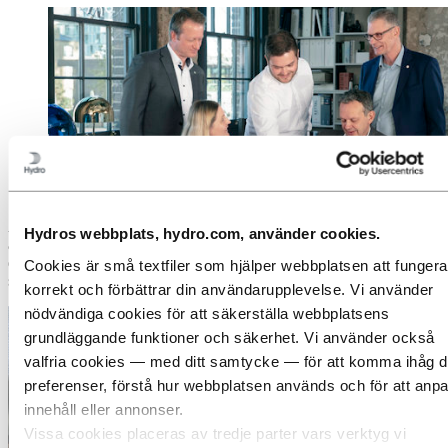
Är du industridesigner, ingenjör eller arkitekt? Då bör du överväga
Hydros webbplats, hydro.com, använder cookies.
att arbeta nära våra designtekniker. Cyklar, batterilådor,
dammsugare, fönsterramar och bilar börjar sin resa i kreativa
Cookies är små textfiler som hjälper webbplatsen att fungera
samarbeten mellan dig och våra experter.
korrekt och förbättrar din användarupplevelse. Vi använder
nödvändiga cookies för att säkerställa webbplatsens
grundläggande funktioner och säkerhet. Vi använder också
valfria cookies — med ditt samtycke — för att komma ihåg d
preferenser, förstå hur webbplatsen används och för att anp
innehåll eller annonser.
Vissa cookies placeras av tredje parter vars verktyg vi