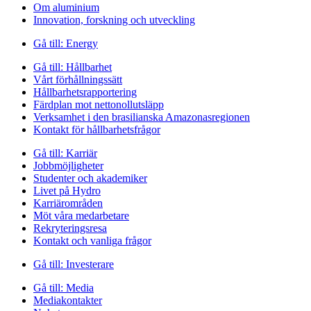
Om aluminium
Innovation, forskning och utveckling
Gå till:
Energy
Gå till:
Hållbarhet
Vårt förhållningssätt
Hållbarhetsrapportering
Färdplan mot nettonollutsläpp
Verksamhet i den brasilianska Amazonasregionen
Kontakt för hållbarhetsfrågor
Gå till:
Karriär
Jobbmöjligheter
Studenter och akademiker
Livet på Hydro
Karriärområden
Möt våra medarbetare
Rekryteringsresa
Kontakt och vanliga frågor
Gå till:
Investerare
Gå till:
Media
Mediakontakter