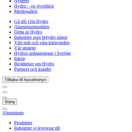
Nyheter
Hydro – en överblick
Mediegalleri
Gå till:
Om Hydro
Aluminiumpodden
Detta är Hydro
Industrier som betyder något
Vårt mål och våra kärnvärden
Vår strategi
Hydros anläggningar i Sverige
Inköp
Berättelser om Hydro
Partners och kunder
Tillbaka till huvudmenyn
Stäng
Aluminium
Produkter
Industrier vi levererar till