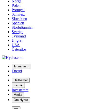
Norge
Polen
Portugal
Schweiz
Slovakien
Spanien
Storbritannien
Sverige
Tyskland
Ungern
USA
Österrike
Aluminium
Energi
Hållbarhet
Karriär
Investerare
Media
Om Hydro