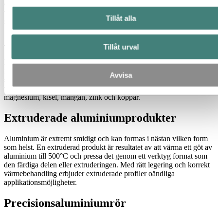
cirkulär ekonomi. Hydro CIRCAL och Hydro REDUXA är två
typer av koldioxidsnåla aluminiumprodukter på marknaden för att
Tillåt alla
stödja en mer hållbar framtid.
Aluminiumlegeringar
Tillåt urval
En aluminiumlegering är en blandning av aluminium och en eller
flera metaller, gjorda för att förbättra materialegenskaperna för
Avvisa
specifika ändamål såsom styrka, glans eller formbarhet. De
vanligaste elementen som används i aluminiumlegeringar är
magnesium, kisel, mangan, zink och koppar.
Extruderade aluminiumprodukter
Aluminium är extremt smidigt och kan formas i nästan vilken form
som helst. En extruderad produkt är resultatet av att värma ett göt av
aluminium till 500°C och pressa det genom ett verktyg format som
den färdiga delen eller extruderingen. Med rätt legering och korrekt
värmebehandling erbjuder extruderade profiler oändliga
applikationsmöjligheter.
Precisionsaluminiumrör