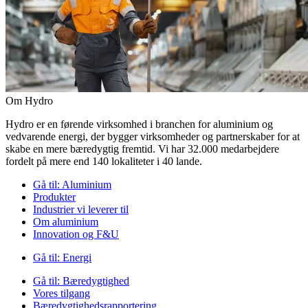
Om Hydro
Hydro er en førende virksomhed i branchen for aluminium og
vedvarende energi, der bygger virksomheder og partnerskaber for at
skabe en mere bæredygtig fremtid. Vi har 32.000 medarbejdere
fordelt på mere end 140 lokaliteter i 40 lande.
Gå til:
Aluminium
Produkter
Industrier vi leverer til
Om aluminium
Innovation og F&U
Gå til:
Energi
Gå til:
Bæredygtighed
Vores tilgang
Bæredygtighedsrapportering