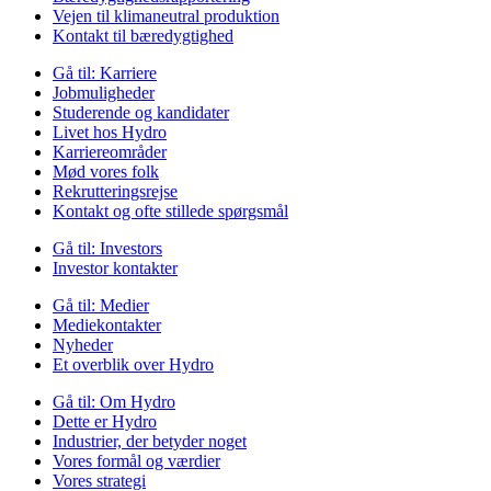
Vejen til klimaneutral produktion
Kontakt til bæredygtighed
Gå til:
Karriere
Jobmuligheder
Studerende og kandidater
Livet hos Hydro
Karriereområder
Mød vores folk
Rekrutteringsrejse
Kontakt og ofte stillede spørgsmål
Gå til:
Investors
Investor kontakter
Gå til:
Medier
Mediekontakter
Nyheder
Et overblik over Hydro
Gå til:
Om Hydro
Dette er Hydro
Industrier, der betyder noget
Vores formål og værdier
Vores strategi