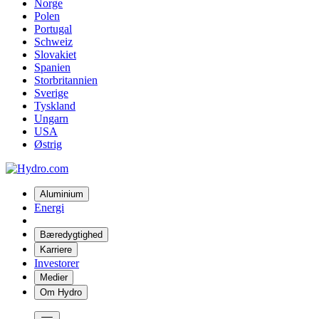
Norge
Polen
Portugal
Schweiz
Slovakiet
Spanien
Storbritannien
Sverige
Tyskland
Ungarn
USA
Østrig
Aluminium
Energi
Bæredygtighed
Karriere
Investorer
Medier
Om Hydro