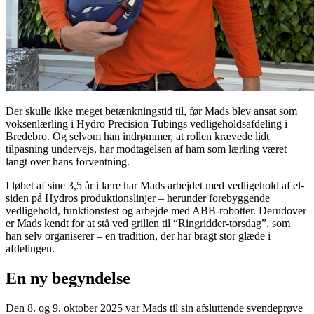
Der skulle ikke meget betænkningstid til, før Mads blev ansat som
voksenlærling i Hydro Precision Tubings vedligeholdsafdeling i
Bredebro. Og selvom han indrømmer, at rollen krævede lidt
tilpasning undervejs, har modtagelsen af ham som lærling været
langt over hans forventning.
I løbet af sine 3,5 år i lære har Mads arbejdet med vedligehold af el-
siden på Hydros produktionslinjer – herunder forebyggende
vedligehold, funktionstest og arbejde med ABB-robotter. Derudover
er Mads kendt for at stå ved grillen til “Ringridder-torsdag”, som
han selv organiserer – en tradition, der har bragt stor glæde i
afdelingen.
En ny begyndelse
Den 8. og 9. oktober 2025 var Mads til sin afsluttende svendeprøve