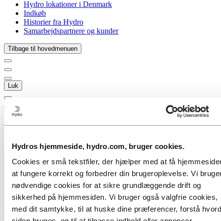
Hydro lokationer i Denmark
Indkøb
Historier fra Hydro
Samarbejdspartnere og kunder
Tilbage til hovedmenuen
Luk
Medier
Mediekontakter
Nyheder
Et overblik over Hydro
Hydros hjemmeside, hydro.com, bruger cookies.
Media
Cookies er små tekstfiler, der hjælper med at få hjemmesiden
Et overblik over Hydro
at fungere korrekt og forbedrer din brugeroplevelse. Vi bruge
Hydro kort fortalt
nødvendige cookies for at sikre grundlæggende drift og
sikkerhed på hjemmesiden. Vi bruger også valgfrie cookies,
Hydro er en førende virksomhed i branchen for aluminium og
med dit samtykke, til at huske dine præferencer, forstå hvor
vedvarende energi, der har forpligtet sig til en bæredygtig fremtid.
siden bruges, og til at tilpasse indhold eller annoncer.