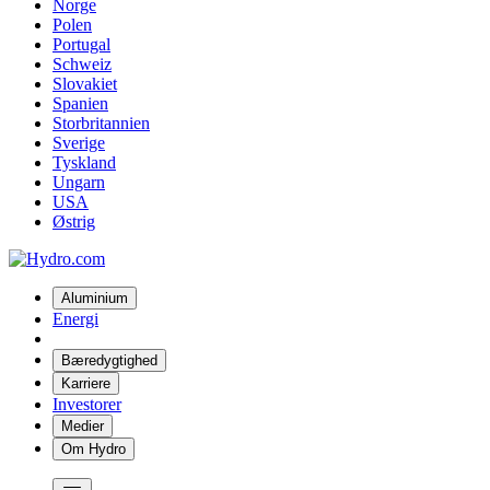
Norge
Polen
Portugal
Schweiz
Slovakiet
Spanien
Storbritannien
Sverige
Tyskland
Ungarn
USA
Østrig
Aluminium
Energi
Bæredygtighed
Karriere
Investorer
Medier
Om Hydro