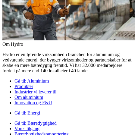
Om Hydro
Hydro er en førende virksomhed i branchen for aluminium og
vedvarende energi, der bygger virksomheder og partnerskaber for at
skabe en mere bæredygtig fremtid. Vi har 32.000 medarbejdere
fordelt på mere end 140 lokaliteter i 40 lande.
Gå til:
Aluminium
Produkter
Industrier vi leverer til
Om aluminium
Innovation og F&U
Gå til:
Energi
Gå til:
Bæredygtighed
Vores tilgang
Bæredygtighedsrapportering