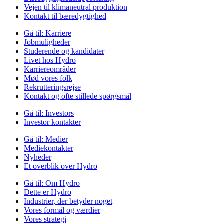
Vejen til klimaneutral produktion
Kontakt til bæredygtighed
Gå til:
Karriere
Jobmuligheder
Studerende og kandidater
Livet hos Hydro
Karriereområder
Mød vores folk
Rekrutteringsrejse
Kontakt og ofte stillede spørgsmål
Gå til:
Investors
Investor kontakter
Gå til:
Medier
Mediekontakter
Nyheder
Et overblik over Hydro
Gå til:
Om Hydro
Dette er Hydro
Industrier, der betyder noget
Vores formål og værdier
Vores strategi