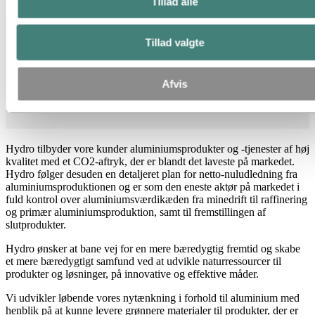
Tillad alle
Tillad valgte
Afvis
3
2
.
000
40
1
20
m
e
d
a
r
b
e
j
d
e
r
e
l
a
n
d
e
å
r
Hydro tilbyder vore kunder aluminiumsprodukter og -tjenester af høj
kvalitet med et CO2-aftryk, der er blandt det laveste på markedet.
Hydro følger desuden en detaljeret plan for netto-nuludledning fra
aluminiumsproduktionen og er som den eneste aktør på markedet i
fuld kontrol over aluminiumsværdikæden fra minedrift til raffinering
og primær aluminiumsproduktion, samt til fremstillingen af
slutprodukter.
Hydro ønsker at bane vej for en mere bæredygtig fremtid og skabe
et mere bæredygtigt samfund ved at udvikle naturressourcer til
produkter og løsninger, på innovative og effektive måder.
Vi udvikler løbende vores nytænkning i forhold til aluminium med
henblik på at kunne levere grønnere materialer til produkter, der er