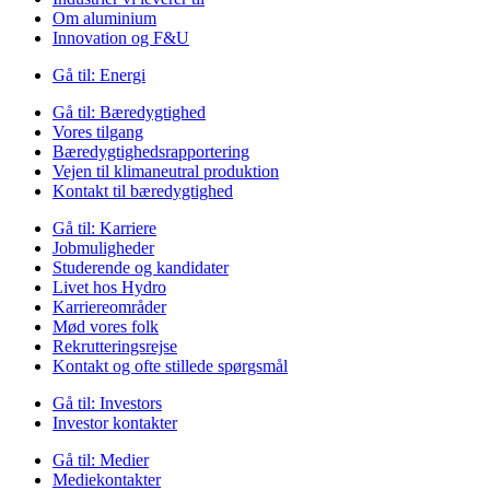
Om aluminium
Innovation og F&U
Gå til:
Energi
Gå til:
Bæredygtighed
Vores tilgang
Bæredygtighedsrapportering
Vejen til klimaneutral produktion
Kontakt til bæredygtighed
Gå til:
Karriere
Jobmuligheder
Studerende og kandidater
Livet hos Hydro
Karriereområder
Mød vores folk
Rekrutteringsrejse
Kontakt og ofte stillede spørgsmål
Gå til:
Investors
Investor kontakter
Gå til:
Medier
Mediekontakter