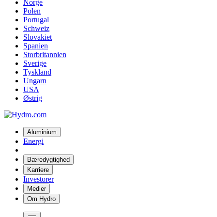
Norge
Polen
Portugal
Schweiz
Slovakiet
Spanien
Storbritannien
Sverige
Tyskland
Ungarn
USA
Østrig
Aluminium
Energi
Bæredygtighed
Karriere
Investorer
Medier
Om Hydro