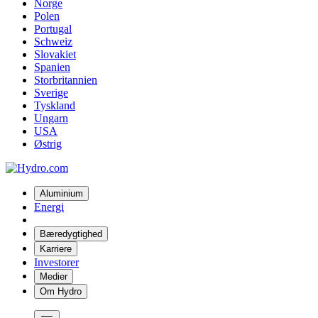
Norge
Polen
Portugal
Schweiz
Slovakiet
Spanien
Storbritannien
Sverige
Tyskland
Ungarn
USA
Østrig
Aluminium
Energi
Bæredygtighed
Karriere
Investorer
Medier
Om Hydro