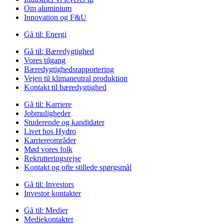
Om aluminium
Innovation og F&U
Gå til:
Energi
Gå til:
Bæredygtighed
Vores tilgang
Bæredygtighedsrapportering
Vejen til klimaneutral produktion
Kontakt til bæredygtighed
Gå til:
Karriere
Jobmuligheder
Studerende og kandidater
Livet hos Hydro
Karriereområder
Mød vores folk
Rekrutteringsrejse
Kontakt og ofte stillede spørgsmål
Gå til:
Investors
Investor kontakter
Gå til:
Medier
Mediekontakter