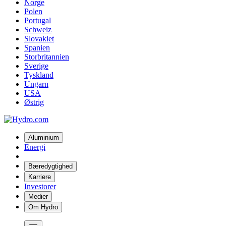
Norge
Polen
Portugal
Schweiz
Slovakiet
Spanien
Storbritannien
Sverige
Tyskland
Ungarn
USA
Østrig
Aluminium
Energi
Bæredygtighed
Karriere
Investorer
Medier
Om Hydro