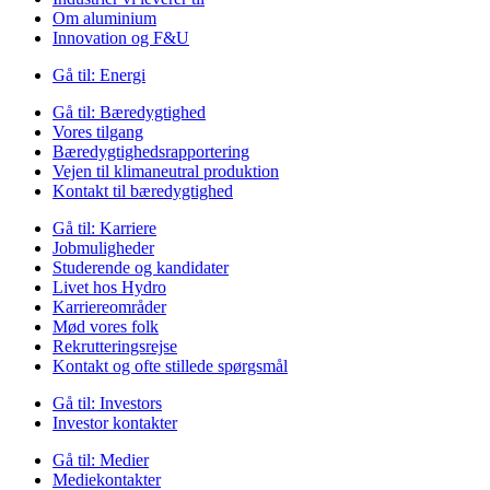
Om aluminium
Innovation og F&U
Gå til:
Energi
Gå til:
Bæredygtighed
Vores tilgang
Bæredygtighedsrapportering
Vejen til klimaneutral produktion
Kontakt til bæredygtighed
Gå til:
Karriere
Jobmuligheder
Studerende og kandidater
Livet hos Hydro
Karriereområder
Mød vores folk
Rekrutteringsrejse
Kontakt og ofte stillede spørgsmål
Gå til:
Investors
Investor kontakter
Gå til:
Medier
Mediekontakter