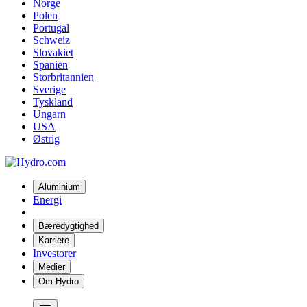
Norge
Polen
Portugal
Schweiz
Slovakiet
Spanien
Storbritannien
Sverige
Tyskland
Ungarn
USA
Østrig
Aluminium
Energi
Bæredygtighed
Karriere
Investorer
Medier
Om Hydro