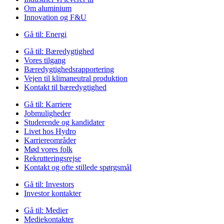
Om aluminium
Innovation og F&U
Gå til:
Energi
Gå til:
Bæredygtighed
Vores tilgang
Bæredygtighedsrapportering
Vejen til klimaneutral produktion
Kontakt til bæredygtighed
Gå til:
Karriere
Jobmuligheder
Studerende og kandidater
Livet hos Hydro
Karriereområder
Mød vores folk
Rekrutteringsrejse
Kontakt og ofte stillede spørgsmål
Gå til:
Investors
Investor kontakter
Gå til:
Medier
Mediekontakter