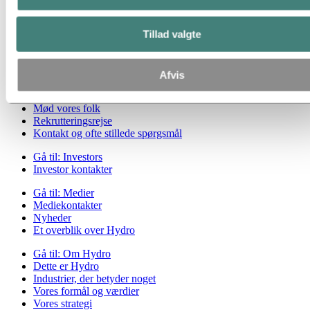
Vejen til klimaneutral produktion
Kontakt til bæredygtighed
Tillad valgte
Gå til:
Karriere
Jobmuligheder
Studerende og kandidater
Afvis
Livet hos Hydro
Karriereområder
Mød vores folk
Rekrutteringsrejse
Kontakt og ofte stillede spørgsmål
Gå til:
Investors
Investor kontakter
Gå til:
Medier
Mediekontakter
Nyheder
Et overblik over Hydro
Gå til:
Om Hydro
Dette er Hydro
Industrier, der betyder noget
Vores formål og værdier
Vores strategi