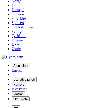
Norge
Polen
Portugal
Schweiz
Slovakiet
Spanien
Storbritannien
Sverige
Tyskland
Ungarn
USA
Østrig
Aluminium
Energi
Bæredygtighed
Karriere
Investorer
Medier
Om Hydro