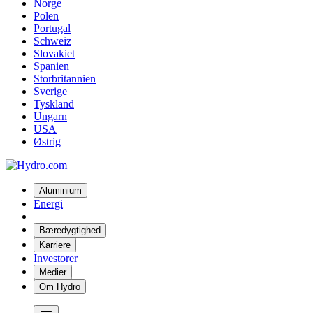
Norge
Polen
Portugal
Schweiz
Slovakiet
Spanien
Storbritannien
Sverige
Tyskland
Ungarn
USA
Østrig
Aluminium
Energi
Bæredygtighed
Karriere
Investorer
Medier
Om Hydro