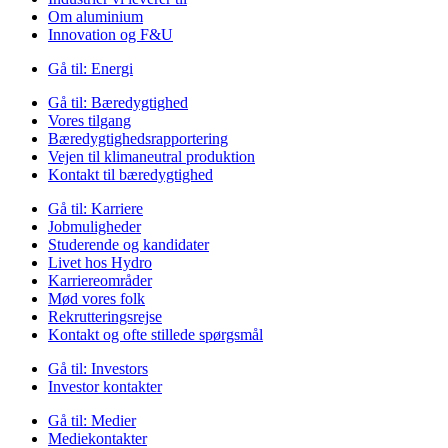
Om aluminium
Innovation og F&U
Gå til:
Energi
Gå til:
Bæredygtighed
Vores tilgang
Bæredygtighedsrapportering
Vejen til klimaneutral produktion
Kontakt til bæredygtighed
Gå til:
Karriere
Jobmuligheder
Studerende og kandidater
Livet hos Hydro
Karriereområder
Mød vores folk
Rekrutteringsrejse
Kontakt og ofte stillede spørgsmål
Gå til:
Investors
Investor kontakter
Gå til:
Medier
Mediekontakter