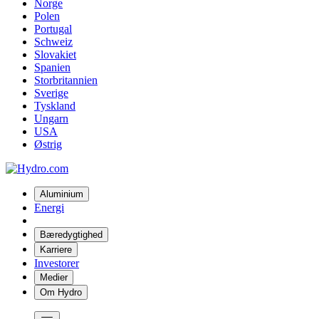
Norge
Polen
Portugal
Schweiz
Slovakiet
Spanien
Storbritannien
Sverige
Tyskland
Ungarn
USA
Østrig
Aluminium
Energi
Bæredygtighed
Karriere
Investorer
Medier
Om Hydro