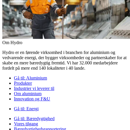
Om Hydro
Hydro er en førende virksomhed i branchen for aluminium og
vedvarende energi, der bygger virksomheder og partnerskaber for at
skabe en mere bæredygtig fremtid. Vi har 32.000 medarbejdere
fordelt på mere end 140 lokaliteter i 40 lande.
Gå til:
Aluminium
Produkter
Industrier vi leverer til
Om aluminium
Innovation og F&U
Gå til:
Energi
Gå til:
Bæredygtighed
Vores tilgang
Bæredygtighedsrapportering