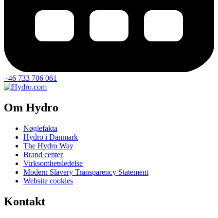
+46 733 706 061
Om Hydro
Nøglefakta
Hydro i Danmark
The Hydro Way
Brand center
Virksomhetsledelse
Modern Slavery Transparency Statement
Website cookies
Kontakt