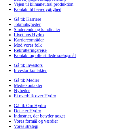
Vejen til klimaneutral produktion
Kontakt til bæredygtighed
Gå til:
Karriere
Jobmuligheder
Studerende og kandidater
Livet hos Hydro
Karriereområder
Mød vores folk
Rekrutteringsrejse
Kontakt og ofte stillede spørgsmål
Gå til:
Investors
Investor kontakter
Gå til:
Medier
Mediekontakter
Nyheder
Et overblik over Hydro
Gå til:
Om Hydro
Dette er Hydro
Industrier, der betyder noget
Vores formål og værdier
Vores strategi