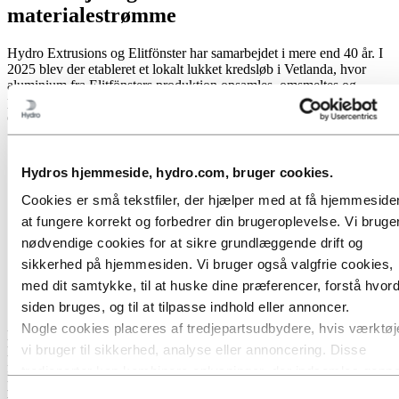
materialestrømme
Hydro Extrusions og Elitfönster har samarbejdet i mere end 40 år. I
2025 blev der etableret et lokalt lukket kredsløb i Vetlanda, hvor
aluminium fra Elitfönsters produktion opsamles, omsmeltes og
presses til nye profiler - et konkret eksempel på, hvordan cirkularitet
omsættes til praksis.
Hydros hjemmeside, hydro.com, bruger cookies.
Cookies er små tekstfiler, der hjælper med at få hjemmesiden
at fungere korrekt og forbedrer din brugeroplevelse. Vi bruge
nødvendige cookies for at sikre grundlæggende drift og
sikkerhed på hjemmesiden. Vi bruger også valgfrie cookies,
med dit samtykke, til at huske dine præferencer, forstå hvor
siden bruges, og til at tilpasse indhold eller annoncer.
Nogle cookies placeres af tredjepartsudbydere, hvis værktøj
Elitfönsters processkrot omsmeltes på Hydros omsmelteanlæg, som
vi bruger til sikkerhed, analyse eller annoncering. Disse
ligger 8 kilometer fra Elitfönsters fabrik i Vetlanda og 55 kilometer
fra Lenhovda-anlægget. Processkrot returneres derefter i et returløb
tredjeparter kan kombinere oplysninger, der indsamles gen
på henholdsvis 16 og cirka 110 kilometer, hvilket reducerer
din brug af vores hjemmeside, med andre oplysninger, du ha
Samtykkevalg