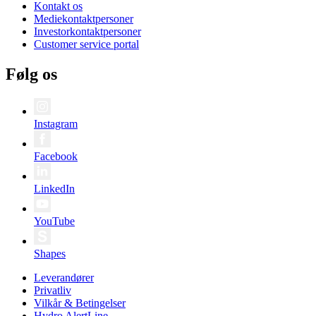
Kontakt os
Mediekontaktpersoner
Investorkontaktpersoner
Customer service portal
Følg os
Instagram
Facebook
LinkedIn
YouTube
Shapes
Leverandører
Privatliv
Vilkår & Betingelser
Hydro AlertLine