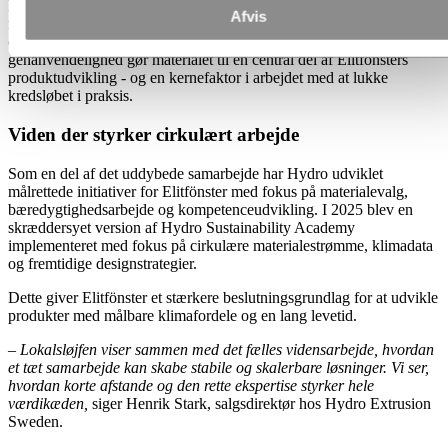
Lokal produktion og en høj andel af genbrugsmaterialer bidrager til
Afvis
reduceret klimapåvirkning, samtidig med at kvalitet og ydeevne
opretholdes. Aluminiums styrke, lave vægt og ubegrænsede
genanvendelighed gør materialet til en central del af Elitfönsters
produktudvikling - og en kernefaktor i arbejdet med at lukke
kredsløbet i praksis.
Viden der styrker cirkulært arbejde
Som en del af det uddybede samarbejde har Hydro udviklet
målrettede initiativer for Elitfönster med fokus på materialevalg,
bæredygtighedsarbejde og kompetenceudvikling. I 2025 blev en
skræddersyet version af Hydro Sustainability Academy
implementeret med fokus på cirkulære materialestrømme, klimadata
og fremtidige designstrategier.
Dette giver Elitfönster et stærkere beslutningsgrundlag for at udvikle
produkter med målbare klimafordele og en lang levetid.
– Lokalsløjfen viser sammen med det fælles vidensarbejde, hvordan
et tæt samarbejde kan skabe stabile og skalerbare løsninger. Vi ser,
hvordan korte afstande og den rette ekspertise styrker hele
værdikæden,
siger Henrik Stark, salgsdirektør hos Hydro Extrusion
Sweden.