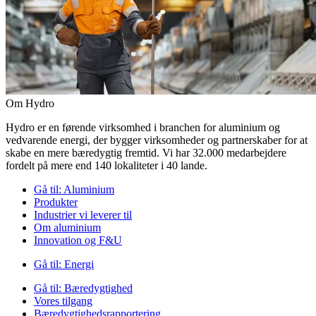
Om Hydro
Hydro er en førende virksomhed i branchen for aluminium og
vedvarende energi, der bygger virksomheder og partnerskaber for at
skabe en mere bæredygtig fremtid. Vi har 32.000 medarbejdere
fordelt på mere end 140 lokaliteter i 40 lande.
Gå til:
Aluminium
Produkter
Industrier vi leverer til
Om aluminium
Innovation og F&U
Gå til:
Energi
Gå til:
Bæredygtighed
Vores tilgang
Bæredygtighedsrapportering