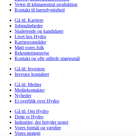
Vejen til klimaneutral produktion
Kontakt til bæredygtighed
Gå til:
Karriere
Jobmuligheder
Studerende og kandidater
Livet hos Hydro
Karriereområder
Mød vores folk
Rekrutteringsrejse
Kontakt og ofte stillede spørgsmål
Gå til:
Investors
Investor kontakter
Gå til:
Medier
Mediekontakter
Nyheder
Et overblik over Hydro
Gå til:
Om Hydro
Dette er Hydro
Industrier, der betyder noget
Vores formål og værdier
Vores strategi