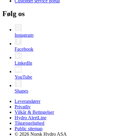
Customer service portal
Følg os
Instagram
Facebook
LinkedIn
YouTube
Shapes
Leverandører
Privatliv
Vilkår & Betingelser
Hydro AlertLine
Tilgængelighed
Public sitemap
© 2026 Norsk Hydro ASA