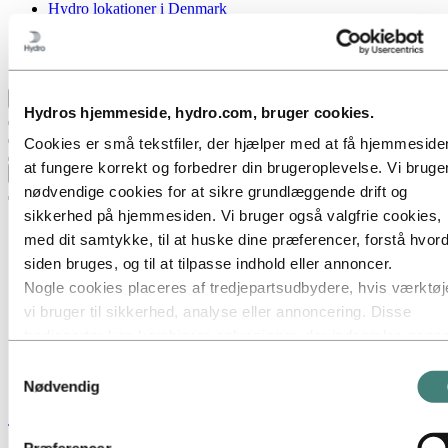
Hydro lokationer i Denmark
Indkøb
Historier fra Hydro
Samarbejdspartnere og kunder
Tilbage til hovedmenuen
Hydros hjemmeside, hydro.com, bruger cookies.
Cookies er små tekstfiler, der hjælper med at få hjemmesiden
at fungere korrekt og forbedrer din brugeroplevelse. Vi bruge
Luk
nødvendige cookies for at sikre grundlæggende drift og
sikkerhed på hjemmesiden. Vi bruger også valgfrie cookies,
med dit samtykke, til at huske dine præferencer, forstå hvor
siden bruges, og til at tilpasse indhold eller annoncer.
Nogle cookies placeres af tredjepartsudbydere, hvis værktøj
vi bruger til sikkerhed, analyse eller annoncering. Disse
tredjeparter kan kombinere oplysninger, der indsamles gen
din brug af vores hjemmeside, med andre oplysninger, du ha
Samtykkevalg
givet dem, eller som de har indsamlet gennem din brug af de
Nødvendig
tjenester. Den tredjepart, der er angivet som ansvarlig for en
Stories
by
Hydro
tredjepartscookie, er dataansvarlig for de personoplysninger,
Præferencer