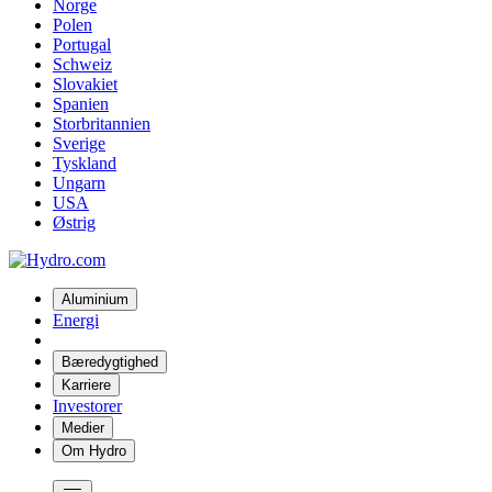
Norge
Polen
Portugal
Schweiz
Slovakiet
Spanien
Storbritannien
Sverige
Tyskland
Ungarn
USA
Østrig
Aluminium
Energi
Bæredygtighed
Karriere
Investorer
Medier
Om Hydro