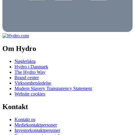
Om Hydro
Nøglefakta
Hydro i Danmark
The Hydro Way
Brand center
Virksomhetsledelse
Modern Slavery Transparency Statement
Website cookies
Kontakt
Kontakt os
Mediekontaktpersoner
Investorkontaktpersoner