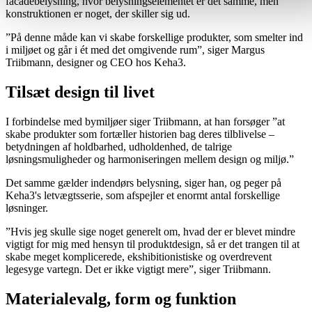
facadebelysning, hvor belysningselementet er det samme, men
konstruktionen er noget, der skiller sig ud.
”På denne måde kan vi skabe forskellige produkter, som smelter ind
i miljøet og går i ét med det omgivende rum”, siger Margus
Triibmann, designer og CEO hos Keha3.
Tilsæt design til livet
I forbindelse med bymiljøer siger Triibmann, at han forsøger ”at
skabe produkter som fortæller historien bag deres tilblivelse –
betydningen af holdbarhed, udholdenhed, de talrige
løsningsmuligheder og harmoniseringen mellem design og miljø.”
Det samme gælder indendørs belysning, siger han, og peger på
Keha3's letvægtsserie, som afspejler et enormt antal forskellige
løsninger.
”Hvis jeg skulle sige noget generelt om, hvad der er blevet mindre
vigtigt for mig med hensyn til produktdesign, så er det trangen til at
skabe meget komplicerede, ekshibitionistiske og overdrevent
legesyge vartegn. Det er ikke vigtigt mere”, siger Triibmann.
Materialevalg, form og funktion