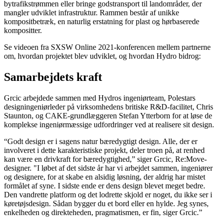
bytrafikstrømmen eller bringe godstransport til landområder, der
mangler udviklet infrastruktur. Rammen består af unikke
kompositbetræk, en naturlig erstatning for plast og hørbaserede
kompositter.
Se videoen fra SXSW Online 2021-konferencen mellem partnerne
om, hvordan projektet blev udviklet, og hvordan Hydro bidrog:
Samarbejdets kraft
Grcic arbejdede sammen med Hydros ingeniørteam, Polestars
designingeniørleder på virksomhedens britiske R&D-facilitet, Chris
Staunton, og CAKE-grundlæggeren Stefan Ytterborn for at løse de
komplekse ingeniørmæssige udfordringer ved at realisere sit design.
“Godt design er i sagens natur bæredygtigt design. Alle, der er
involveret i dette karakteristiske projekt, deler troen på, at renhed
kan være en drivkraft for bæredygtighed,” siger Grcic, Re:Move-
designer. "I løbet af det sidste år har vi arbejdet sammen, ingeniører
og designere, for at skabe en alsidig løsning, der aldrig har mistet
formålet af syne. I sidste ende er dens design blevet meget bedre.
Den vandrette platform og det lodrette skjold er noget, du ikke ser i
køretøjsdesign. Sådan bygger du et bord eller en hylde. Jeg synes,
enkelheden og direkteheden, pragmatismen, er fin, siger Grcic.”