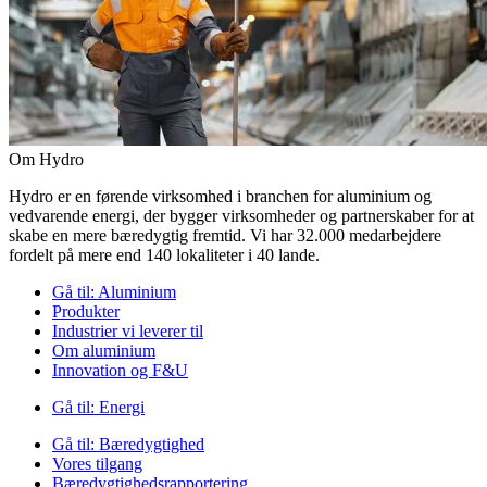
Om Hydro
Hydro er en førende virksomhed i branchen for aluminium og
vedvarende energi, der bygger virksomheder og partnerskaber for at
skabe en mere bæredygtig fremtid. Vi har 32.000 medarbejdere
fordelt på mere end 140 lokaliteter i 40 lande.
Gå til:
Aluminium
Produkter
Industrier vi leverer til
Om aluminium
Innovation og F&U
Gå til:
Energi
Gå til:
Bæredygtighed
Vores tilgang
Bæredygtighedsrapportering