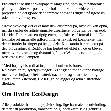
Projektet er bestilt af Wallpaper* Magazine, som så, at pandemien
på nogle måder var positiv i forhold til at komme videre med
projektet, da det gjorde det nemmere at mødes digitalt på ugebasis
uden behov for rejser.
“Re:Move-projektet er et fantastisk eksempel på, hvad du kan opnå,
når du samler de rigtige samarbejdspartnere, og de står bag en god,
klar idé. Der er bare en rigtig energi og følelse af formål i spil. De
tekniske og materielle udfordringer er faktisk ret komplekse, men
der er fundet løsninger på begge dele. Konstantin har reageret på
det, og designet af Re:Move har hurtigt udviklet sig og er blevet
mere overbevisende og dynamisk,” siger Wallpapers bidragende
redaktør Nick Compton.
"Med forpligtelsen til at inspirere til nul-emissioner, definerer
Re:Move en ny køretøjskategori. Vi er glade for at kunne bidrage
med vores højkapacitets batteri, navmotor og smarte teknologi,”
siger Stefan Ytterborn, CAKE grundlægger og administrerende
direktør.
Om Hydro EcoDesign
Alle produkter har en miljøpåvirkning, lige fra materialeudvinding,
derefter til produktion, transport, brug, bortskaffelse og genbrug.