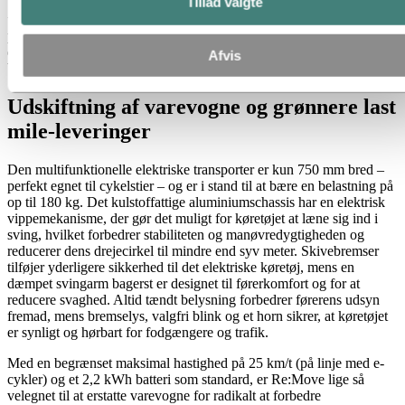
Tillad valgte
"Dette er kun begyndelsen," siger Polestar CEO Thomas Ingenlath.
”Den elektriske drivlinje er kun det første skridt. Herefter skal vi se
på hele forsyningskæden, og hvilke materialer vi designer med. Det
er så meget mere spændende end de sidste tyve år, hvor designere
Afvis
bare lavede tingene smukke."
Udskiftning af varevogne og grønnere last
mile-leveringer
Den multifunktionelle elektriske transporter er kun 750 mm bred –
perfekt egnet til cykelstier – og er i stand til at bære en belastning på
op til 180 kg. Det kulstoffattige aluminiumschassis har en elektrisk
vippemekanisme, der gør det muligt for køretøjet at læne sig ind i
sving, hvilket forbedrer stabiliteten og manøvredygtigheden og
reducerer dens drejecirkel til mindre end syv meter. Skivebremser
tilføjer yderligere sikkerhed til det elektriske køretøj, mens en
dæmpet svingarm bagerst er designet til førerkomfort og for at
reducere svaghed. Altid tændt belysning forbedrer førerens udsyn
fremad, mens bremselys, valgfri blink og et horn sikrer, at køretøjet
er synligt og hørbart for fodgængere og trafik.
Med en begrænset maksimal hastighed på 25 km/t (på linje med e-
cykler) og et 2,2 kWh batteri som standard, er Re:Move lige så
velegnet til at erstatte varevogne for radikalt at forbedre