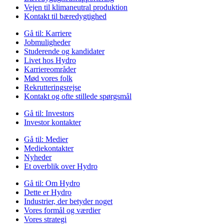
Vejen til klimaneutral produktion
Kontakt til bæredygtighed
Gå til:
Karriere
Jobmuligheder
Studerende og kandidater
Livet hos Hydro
Karriereområder
Mød vores folk
Rekrutteringsrejse
Kontakt og ofte stillede spørgsmål
Gå til:
Investors
Investor kontakter
Gå til:
Medier
Mediekontakter
Nyheder
Et overblik over Hydro
Gå til:
Om Hydro
Dette er Hydro
Industrier, der betyder noget
Vores formål og værdier
Vores strategi