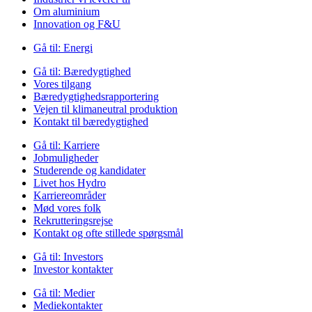
Om aluminium
Innovation og F&U
Gå til:
Energi
Gå til:
Bæredygtighed
Vores tilgang
Bæredygtighedsrapportering
Vejen til klimaneutral produktion
Kontakt til bæredygtighed
Gå til:
Karriere
Jobmuligheder
Studerende og kandidater
Livet hos Hydro
Karriereområder
Mød vores folk
Rekrutteringsrejse
Kontakt og ofte stillede spørgsmål
Gå til:
Investors
Investor kontakter
Gå til:
Medier
Mediekontakter