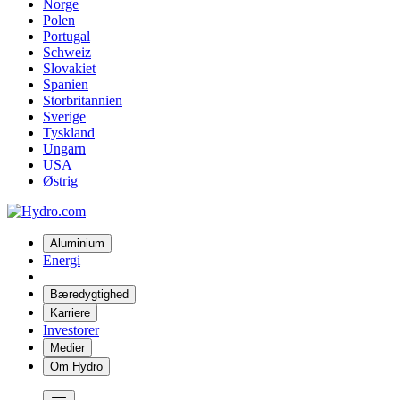
Norge
Polen
Portugal
Schweiz
Slovakiet
Spanien
Storbritannien
Sverige
Tyskland
Ungarn
USA
Østrig
Aluminium
Energi
Bæredygtighed
Karriere
Investorer
Medier
Om Hydro