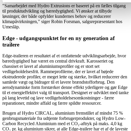
"Samarbejdet med Hydro Extrusions er baseret på en fælles tilgang
til produktudvikling og bæredygtighed. Vi ønsker at tilbyde
løsninger, der både opfylder kundernes behov og reducerer
klimapåvirkningen," siger Robin Forsman, salgsrepræsentant hos
Umesläp.
Edge - udgangspunktet for en ny generation af
trailere
Edge-traileren er resultatet af et omfattende udviklingsarbejde, hvor
bæredygtighed har været en central drivkraft. Karosseriet og
chassiset er lavet af aluminiumsprofiler og er stort set
vedligeholdelsesfrit. Rammeprofilerne, der er lavet af bøjede
ekstruderede profiler, er meget lette og stærke, hvilket reducerer den
samlede vægt og bidrager til et lavere brændstofforbrug. Den
aerodynamiske form forstærker denne effekt yderligere og gør Edge
til et energieffektivt valg til transport. Designet er udviklet med tanke
på lang levetid og lave vedligeholdelsesomkostninger - færre
reparationer, mindre affald og færre spildte ressourcer.
Brugen af Hydro CIRCAL, aluminium fremstillet af mindst 75 %
genbrugsmateriale fra udtjente forbrugerprodukter, og Hydro Low-
Carbon Recycled Aluminium med et CO₂-aftryk på maks. 4,0 kg
CO₂ pr. kg aluminium sikrer, at alle Edge-trailere har et af de laveste