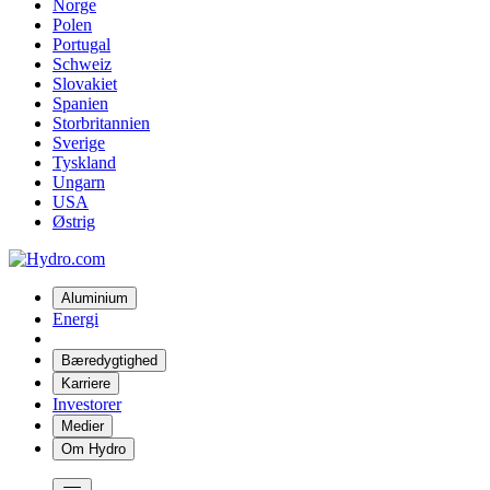
Norge
Polen
Portugal
Schweiz
Slovakiet
Spanien
Storbritannien
Sverige
Tyskland
Ungarn
USA
Østrig
Aluminium
Energi
Bæredygtighed
Karriere
Investorer
Medier
Om Hydro