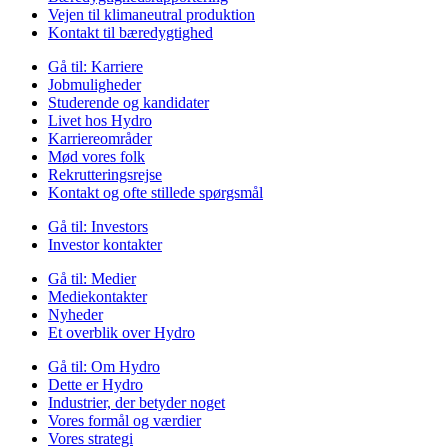
Vejen til klimaneutral produktion
Kontakt til bæredygtighed
Gå til:
Karriere
Jobmuligheder
Studerende og kandidater
Livet hos Hydro
Karriereområder
Mød vores folk
Rekrutteringsrejse
Kontakt og ofte stillede spørgsmål
Gå til:
Investors
Investor kontakter
Gå til:
Medier
Mediekontakter
Nyheder
Et overblik over Hydro
Gå til:
Om Hydro
Dette er Hydro
Industrier, der betyder noget
Vores formål og værdier
Vores strategi