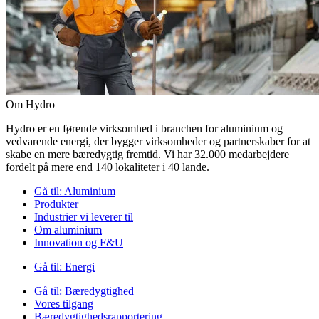
Om Hydro
Hydro er en førende virksomhed i branchen for aluminium og
vedvarende energi, der bygger virksomheder og partnerskaber for at
skabe en mere bæredygtig fremtid. Vi har 32.000 medarbejdere
fordelt på mere end 140 lokaliteter i 40 lande.
Gå til:
Aluminium
Produkter
Industrier vi leverer til
Om aluminium
Innovation og F&U
Gå til:
Energi
Gå til:
Bæredygtighed
Vores tilgang
Bæredygtighedsrapportering