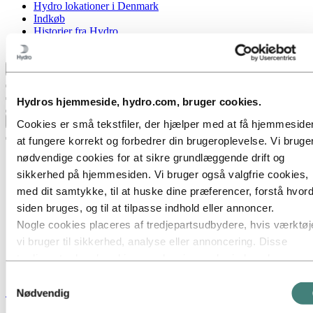
Hydro lokationer i Denmark
Indkøb
Historier fra Hydro
Samarbejdspartnere og kunder
Tilbage til hovedmenuen
Hydros hjemmeside, hydro.com, bruger cookies.
Luk
Cookies er små tekstfiler, der hjælper med at få hjemmesiden
at fungere korrekt og forbedrer din brugeroplevelse. Vi bruge
nødvendige cookies for at sikre grundlæggende drift og
sikkerhed på hjemmesiden. Vi bruger også valgfrie cookies,
med dit samtykke, til at huske dine præferencer, forstå hvor
siden bruges, og til at tilpasse indhold eller annoncer.
Nogle cookies placeres af tredjepartsudbydere, hvis værktøj
vi bruger til sikkerhed, analyse eller annoncering. Disse
tredjeparter kan kombinere oplysninger, der indsamles gen
din brug af vores hjemmeside, med andre oplysninger, du ha
Samtykkevalg
Stories
by
Hydro
givet dem, eller som de har indsamlet gennem din brug af de
Nødvendig
tjenester. Den tredjepart, der er angivet som ansvarlig for en