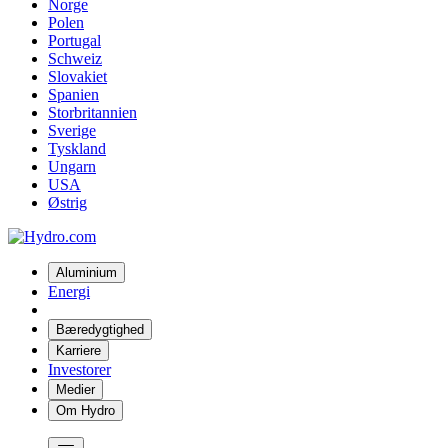
Norge
Polen
Portugal
Schweiz
Slovakiet
Spanien
Storbritannien
Sverige
Tyskland
Ungarn
USA
Østrig
Aluminium
Energi
Bæredygtighed
Karriere
Investorer
Medier
Om Hydro