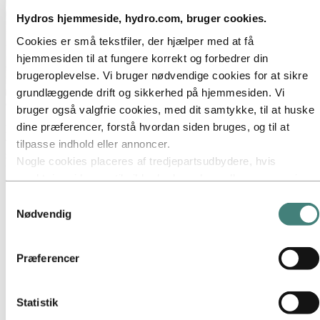
Hydros hjemmeside, hydro.com, bruger cookies.
Cookies er små tekstfiler, der hjælper med at få
hjemmesiden til at fungere korrekt og forbedrer din
brugeroplevelse. Vi bruger nødvendige cookies for at sikre
grundlæggende drift og sikkerhed på hjemmesiden. Vi
Om Hydro
bruger også valgfrie cookies, med dit samtykke, til at huske
dine præferencer, forstå hvordan siden bruges, og til at
Hydro er en førende virksomhed i branchen for aluminium og
vedvarende energi, der bygger virksomheder og partnerskaber for at
tilpasse indhold eller annoncer.
skabe en mere bæredygtig fremtid. Vi har 32.000 medarbejdere
Nogle cookies placeres af tredjepartsudbydere, hvis
fordelt på mere end 140 lokaliteter i 40 lande.
værktøjer vi bruger til sikkerhed, analyse eller annoncering.
Gå til:
Aluminium
Disse tredjeparter kan kombinere oplysninger, der
Samtykkevalg
Produkter
indsamles gennem din brug af vores hjemmeside, med
Nødvendig
Industrier vi leverer til
andre oplysninger, du har givet dem, eller som de har
Om aluminium
Innovation og F&U
indsamlet gennem din brug af deres tjenester. Den
Præferencer
tredjepart, der er angivet som ansvarlig for en
Gå til:
Energi
tredjepartscookie, er dataansvarlig for de personoplysninger,
Gå til:
Bæredygtighed
deres respektive cookies indsamler. Du kan se, hvilke
Statistik
Vores tilgang
tredjeparter dette omfatter, i listen over cookies nedenfor.
Bæredygtighedsrapportering