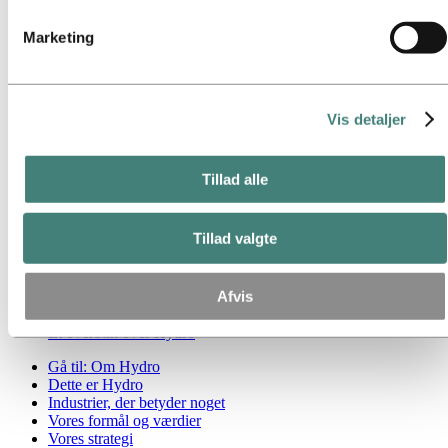
Vejen til klimaneutral produktion
Kontakt til bæredygtighed
Marketing
Gå til:
Karriere
Jobmuligheder
Studerende og kandidater
Vis detaljer
Livet hos Hydro
Karriereområder
Mød vores folk
Rekrutteringsrejse
Tillad alle
Kontakt og ofte stillede spørgsmål
Gå til:
Investors
Tillad valgte
Investor kontakter
Gå til:
Medier
Afvis
Mediekontakter
Nyheder
Et overblik over Hydro
Gå til:
Om Hydro
Dette er Hydro
Industrier, der betyder noget
Vores formål og værdier
Vores strategi