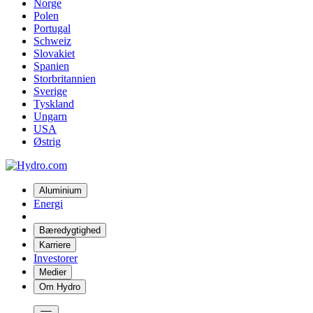
Norge
Polen
Portugal
Schweiz
Slovakiet
Spanien
Storbritannien
Sverige
Tyskland
Ungarn
USA
Østrig
Aluminium
Energi
Bæredygtighed
Karriere
Investorer
Medier
Om Hydro