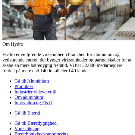
Om Hydro
Hydro er en førende virksomhed i branchen for aluminium og
vedvarende energi, der bygger virksomheder og partnerskaber for at
skabe en mere bæredygtig fremtid. Vi har 32.000 medarbejdere
fordelt på mere end 140 lokaliteter i 40 lande.
Gå til:
Aluminium
Produkter
Industrier vi leverer til
Om aluminium
Innovation og F&U
Gå til:
Energi
Gå til:
Bæredygtighed
Vores tilgang
Bæredygtighedsrapportering