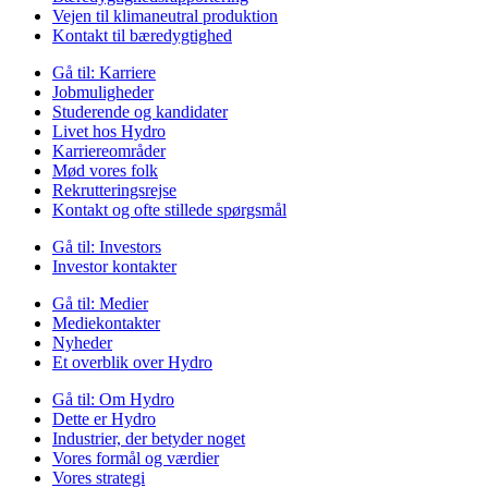
Vejen til klimaneutral produktion
Kontakt til bæredygtighed
Gå til:
Karriere
Jobmuligheder
Studerende og kandidater
Livet hos Hydro
Karriereområder
Mød vores folk
Rekrutteringsrejse
Kontakt og ofte stillede spørgsmål
Gå til:
Investors
Investor kontakter
Gå til:
Medier
Mediekontakter
Nyheder
Et overblik over Hydro
Gå til:
Om Hydro
Dette er Hydro
Industrier, der betyder noget
Vores formål og værdier
Vores strategi