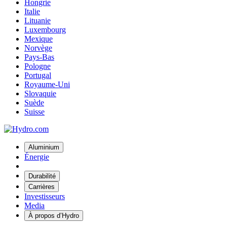
Hongrie
Italie
Lituanie
Luxembourg
Mexique
Norvège
Pays-Bas
Pologne
Portugal
Royaume-Uni
Slovaquie
Suède
Suisse
Aluminium
Énergie
Durabilité
Carrières
Investisseurs
Media
À propos d’Hydro