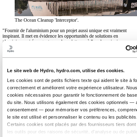
The Ocean Cleanup 'Interceptor'.
"Fournir de l'aluminium pour un projet aussi unique est vraiment
inspirant. Il met en évidence les opportunités de solutions en
aluminium qui émergent quand on s'attaque à l'un des principaux
défis environnementaux auxquels nous sommes confrontés",
explique John Delamboy, directeur commercial pour Hydro
Extrusions dans la région du Benelux.
The Ocean Cleanup est une organisation à but non lucratif basée
Le site web de Hydro, hydro.com, utilise des cookies.
aux Pays-Bas. Leurs statistiques montrent qu'environ 1% de nos 100
000 rivières sont responsables de 80% du plastique qui s'écoule dans
Les cookies sont de petits fichiers texte qui aident le site à f
nos océans via les rivières.
correctement et améliorent votre expérience utilisateur. Nous
cookies nécessaires pour garantir le fonctionnement de base 
L'organisation a développé l’intercepteur (Interceptor), un système
autonome de collecte de la pollution plastique des rivières avant
du site. Nous utilisons également des cookies optionnels — 
qu'elle n'atteigne la mer. En se concentrant sur les 1000 rivières les
consentement — pour mémoriser vos préférences, compre
plus polluantes du monde, elle vise à stopper les 80% de plastique
le site est utilisé et personnaliser le contenu ou les publicités
provenant des rivières avant qu’elles n’atteignent les océans sur une
période de cinq ans.
Certains cookies sont placés par des fournisseurs tiers dont 
les outils pour des raisons de sécurité, d’analyse ou de public
Élément structurel léger et abordable