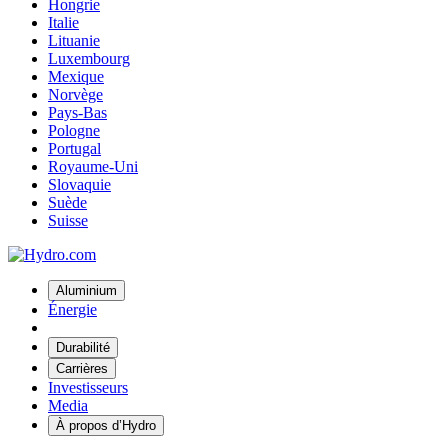
Hongrie
Italie
Lituanie
Luxembourg
Mexique
Norvège
Pays-Bas
Pologne
Portugal
Royaume-Uni
Slovaquie
Suède
Suisse
Aluminium
Énergie
Durabilité
Carrières
Investisseurs
Media
À propos d’Hydro