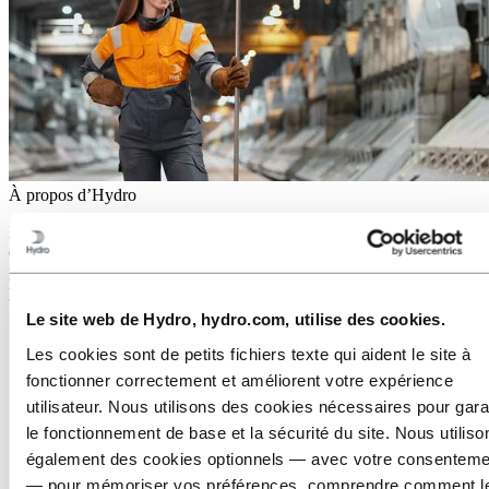
À propos d’Hydro
Hydro est une entreprise leader dans le domaine de l’aluminium et
des énergies renouvelables qui développe des entreprises et des
partenariats pour un avenir plus durable. Elle emploie 32 000
personnes dans plus de 140 sites et 40 pays.
Le site web de Hydro, hydro.com, utilise des cookies.
Accédez à :
Aluminium
Produits
Les cookies sont de petits fichiers texte qui aident le site à
Nous sommes au service des industries
fonctionner correctement et améliorent votre expérience
À propos de l'aluminium
utilisateur. Nous utilisons des cookies nécessaires pour gara
Innovation et R&D
le fonctionnement de base et la sécurité du site. Nous utiliso
Accédez à :
Énergie
également des cookies optionnels — avec votre consenteme
Accédez à :
Durabilité
— pour mémoriser vos préférences, comprendre comment l