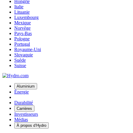
Hongrie
Italie
Lituanie
Luxembourg
Mexique
Norvège
Pays-Bas
Pologne
Portugal
Royaume-Uni
Slovaquie
Suède
Suisse
Aluminium
Énergie
Durabilité
Carrières
Investisseurs
Médias
À propos d’Hydro