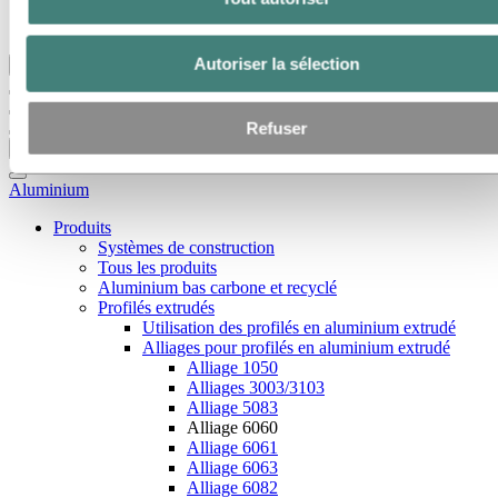
Hydro dans le monde
Les articles d’Hydro
Autoriser la sélection
Retour au menu principal
Refuser
Fermer
Aluminium
Produits
Systèmes de construction
Tous les produits
Aluminium bas carbone et recyclé
Profilés extrudés
Utilisation des profilés en aluminium extrudé
Alliages pour profilés en aluminium extrudé
Alliage 1050
Alliages 3003/3103
Alliage 5083
Alliage 6060
Alliage 6061
Alliage 6063
Alliage 6082