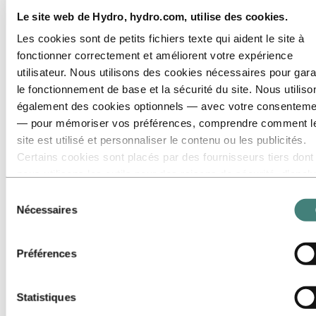
Notre approche
Le site web de Hydro, hydro.com, utilise des cookies.
Rapports de développement durable
Contact développement durable
Les cookies sont de petits fichiers texte qui aident le site à
fonctionner correctement et améliorent votre expérience
Accédez à :
Carrières
Postes vacants
utilisateur. Nous utilisons des cookies nécessaires pour gara
Étudiants et diplômés
le fonctionnement de base et la sécurité du site. Nous utiliso
La vie chez Hydro
également des cookies optionnels — avec votre consenteme
Domaines de carrière
Rencontrez nos gens
— pour mémoriser vos préférences, comprendre comment l
Parcours de recrutement
site est utilisé et personnaliser le contenu ou les publicités.
FAQ Carrières Hydro
Certains cookies sont placés par des fournisseurs tiers dont
Accédez à :
Investisseurs
nous utilisons les outils pour des raisons de sécurité, d’anal
ou de publicité. Ces tiers peuvent combiner les informations
Accédez à :
Médias
Sélection
Contacts médias
collectées lors de votre utilisation de notre site avec d’autres
Nécessaires
du
Actualités
données que vous leur avez fournies ou qu’ils ont collectées
consentement
Hydro en bref
lors de votre utilisation de leurs services. Le tiers indiqué
Préférences
Accédez à :
À propos d’Hydro
comme responsable d’un cookie tiers est le Responsable du
Voici Hydro
traitement des données personnelles collectées par les cook
Les industries qui comptent
correspondants. Vous pouvez consulter ces tiers dans la list
Notre but et nos valeurs
Statistiques
Notre stratégie
des cookies ci‑dessous.