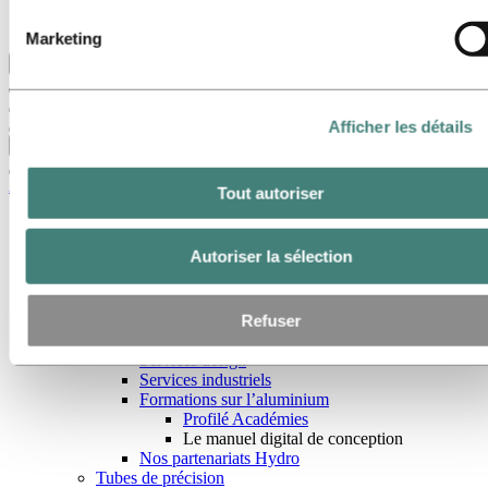
Hydro dans le monde
Les articles d’Hydro
Marketing
Retour au menu principal
Afficher les détails
Fermer
Aluminium
Tout autoriser
Produits
Systèmes de construction
Autoriser la sélection
Tous les produits
Aluminium bas carbone et recyclé
Profilés extrudés
Refuser
Utilisation des profilés en aluminium extrudé
Alliages pour profilés en aluminium extrudé
Services design
Services industriels
Formations sur l’aluminium
Profilé Académies
Le manuel digital de conception
Nos partenariats Hydro
Tubes de précision