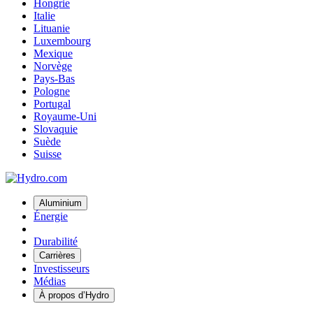
Hongrie
Italie
Lituanie
Luxembourg
Mexique
Norvège
Pays-Bas
Pologne
Portugal
Royaume-Uni
Slovaquie
Suède
Suisse
Aluminium
Énergie
Durabilité
Carrières
Investisseurs
Médias
À propos d’Hydro