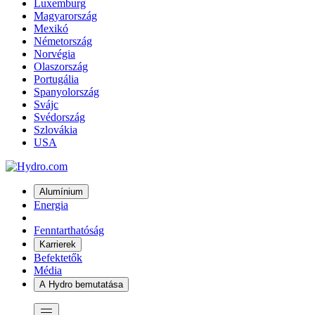
Luxemburg
Magyarország
Mexikó
Németország
Norvégia
Olaszország
Portugália
Spanyolország
Svájc
Svédország
Szlovákia
USA
Alumínium
Energia
Fenntarthatóság
Karrierek
Befektetők
Média
A Hydro bemutatása