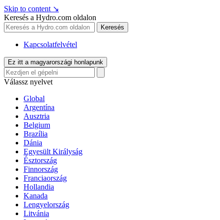
Skip to content
↘
Keresés a Hydro.com oldalon
Keresés
Kapcsolatfelvétel
Ez itt a magyarországi honlapunk
Válassz nyelvet
Global
Argentína
Ausztria
Belgium
Brazília
Dánia
Egyesült Királyság
Észtország
Finnország
Franciaország
Hollandia
Kanada
Lengyelország
Litvánia