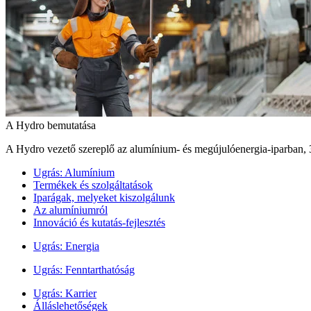
A Hydro bemutatása
A Hydro vezető szereplő az alumínium- és megújulóenergia‑iparban, 
Ugrás:
Alumínium
Termékek és szolgáltatások
Iparágak, melyeket kiszolgálunk
Az alumíniumról
Innováció és kutatás-fejlesztés
Ugrás:
Energia
Ugrás:
Fenntarthatóság
Ugrás:
Karrier
Álláslehetőségek