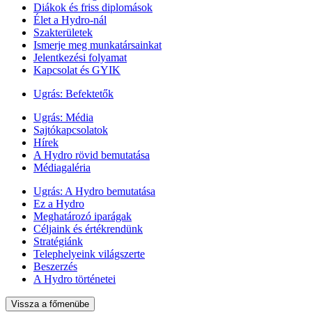
Diákok és friss diplomások
Élet a Hydro-nál
Szakterületek
Ismerje meg munkatársainkat
Jelentkezési folyamat
Kapcsolat és GYIK
Ugrás:
Befektetők
Ugrás:
Média
Sajtókapcsolatok
Hírek
A Hydro rövid bemutatása
Médiagaléria
Ugrás:
A Hydro bemutatása
Ez a Hydro
Meghatározó iparágak
Céljaink és értékrendünk
Stratégiánk
Telephelyeink világszerte
Beszerzés
A Hydro történetei
Vissza a főmenübe