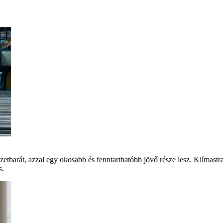
szetbarát, azzal egy okosabb és fenntarthatóbb jövő része lesz. Klíma
s.