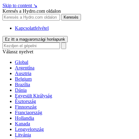
Skip to content
↘
Keresés a Hydro.com oldalon
Keresés
Kapcsolatfelvétel
Ez itt a magyarországi honlapunk
Válassz nyelvet
Global
Argentína
Ausztria
Belgium
Brazília
Dánia
Egyesült Királyság
Észtország
Finnország
Franciaország
Hollandia
Kanada
Lengyelország
Litvánia