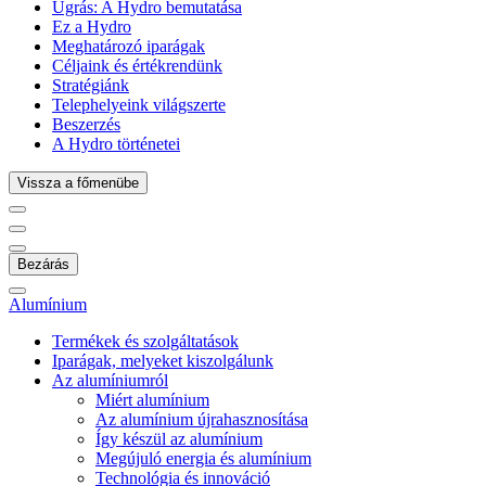
Ugrás:
A Hydro bemutatása
Ez a Hydro
Meghatározó iparágak
Céljaink és értékrendünk
Stratégiánk
Telephelyeink világszerte
Beszerzés
A Hydro történetei
Vissza a főmenübe
Bezárás
Alumínium
Termékek és szolgáltatások
Iparágak, melyeket kiszolgálunk
Az alumíniumról
Miért alumínium
Az alumínium újrahasznosítása
Így készül az alumínium
Megújuló energia és alumínium
Technológia és innováció