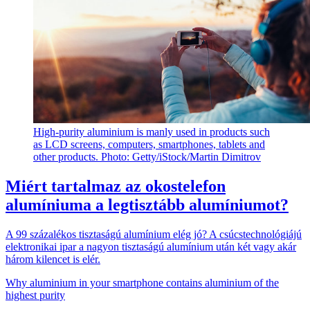
High-purity aluminium is manly used in products such
as LCD screens, computers, smartphones, tablets and
other products. Photo: Getty/iStock/Martin Dimitrov
Miért tartalmaz az okostelefon
alumíniuma a legtisztább alumíniumot?
A 99 százalékos tisztaságú alumínium elég jó? A csúcstechnológiájú
elektronikai ipar a nagyon tisztaságú alumínium után két vagy akár
három kilencet is elér.
Why aluminium in your smartphone contains aluminium of the
highest purity