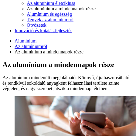
Az alumínium életciklusa
Az alumínium a mindennapok része
Alumínium és egészség
Tények az alumíniumról
Ötvözetek
Innováció és kutatás-fejlesztés
Alumínium
Az alumíniumról
Az alumínium a mindennapok része
Az alumínium a mindennapok része
Az alumínium mindenütt megtalálható. Könnyű, újrahasznosítható
és rendkívül sokoldalú anyagként felhasználási területe szinte
végtelen, és nagy szerepet játszik a mindennapi életben.