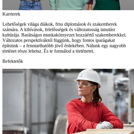
Karrierek
Lehetőségek világa diákok, friss diplomások és szakemberek
számára. A kihívások, felelősségek és változatosság tanulási
kultúrája. Barátságos munkakörnyezet hozzáértő szakemberekkel.
Változatos perspektíváktól függünk, hogy fontos iparágakat
építsünk – a fenntarthatóbb jövő érdekében. Nálunk egy nagyobb
történet része lehetsz. És te formálod a történetet.
Befektetők