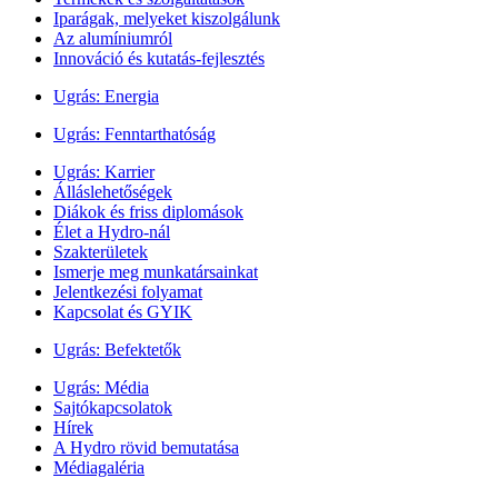
Iparágak, melyeket kiszolgálunk
Az alumíniumról
Innováció és kutatás-fejlesztés
Ugrás:
Energia
Ugrás:
Fenntarthatóság
Ugrás:
Karrier
Álláslehetőségek
Diákok és friss diplomások
Élet a Hydro-nál
Szakterületek
Ismerje meg munkatársainkat
Jelentkezési folyamat
Kapcsolat és GYIK
Ugrás:
Befektetők
Ugrás:
Média
Sajtókapcsolatok
Hírek
A Hydro rövid bemutatása
Médiagaléria