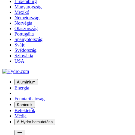
Luxemburg
Magyarország
Mexikó
Németország
Norvégia
Olaszország
Portugália
Spanyolország
Svájc
Svédország
Szlovákia
USA
Alumínium
Energia
Fenntarthatóság
Karrierek
Befektetők
Média
A Hydro bemutatása