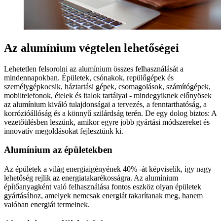
Az alumínium végtelen lehetőségei
Lehetetlen felsorolni az alumínium összes felhasználását a
mindennapokban. Épületek, csónakok, repülőgépek és
személygépkocsik, háztartási gépek, csomagolások, számítógépek,
mobiltelefonok, ételek és italok tartályai - mindegyiknek előnyösek
az alumínium kiváló tulajdonságai a tervezés, a fenntarthatóság, a
korrózióállóság és a könnyű szilárdság terén. De egy dolog biztos: A
vezetőülésben leszünk, amikor egyre jobb gyártási módszereket és
innovatív megoldásokat fejlesztünk ki.
Alumínium az épületekben
Az épületek a világ energiaigényének 40% -át képviselik, így nagy
lehetőség rejlik az energiatakarékosságra. Az alumínium
építőanyagként való felhasználása fontos eszköz olyan épületek
gyártásához, amelyek nemcsak energiát takarítanak meg, hanem
valóban energiát termelnek.