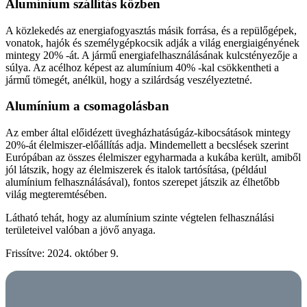
Alumínium szállítás közben
A közlekedés az energiafogyasztás másik forrása, és a repülőgépek,
vonatok, hajók és személygépkocsik adják a világ energiaigényének
mintegy 20% -át. A jármű energiafelhasználásának kulcstényezője a
súlya. Az acélhoz képest az alumínium 40% -kal csökkentheti a
jármű tömegét, anélkül, hogy a szilárdság veszélyeztetné.
Alumínium a csomagolásban
Az ember által előidézett üvegházhatásúgáz-kibocsátások mintegy
20%-át élelmiszer-előállítás adja. Mindemellett a becslések szerint
Európában az összes élelmiszer egyharmada a kukába került, amiből
jól látszik, hogy az élelmiszerek és italok tartósítása, (például
alumínium felhasználásával), fontos szerepet játszik az élhetőbb
világ megteremtésében.
Látható tehát, hogy az alumínium szinte végtelen felhasználási
területeivel valóban a jövő anyaga.
Frissítve: 2024. október 9.