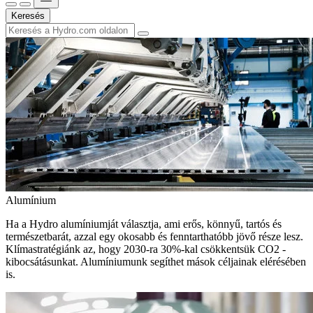
Keresés
Alumínium
Ha a Hydro alumíniumját választja, ami erős, könnyű, tartós és
természetbarát, azzal egy okosabb és fenntarthatóbb jövő része lesz.
Klímastratégiánk az, hogy 2030-ra 30%-kal csökkentsük CO2 -
kibocsátásunkat. Alumíniumunk segíthet mások céljainak elérésében
is.