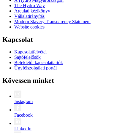
A Hydro Magyarországon
The Hydro Way
Arculati kézikönyv
Vállalatirányítás
Modern Slavery Transparency Statement
Website cookies
Kapcsolat
Kapcsolatfelvétel
Sajtófelelősök
Befektetői kapcsolattartók
Ügyfélszolgálati portál
Kövessen minket
Instagram
Facebook
LinkedIn