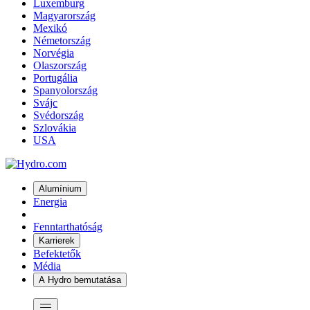
Luxemburg
Magyarország
Mexikó
Németország
Norvégia
Olaszország
Portugália
Spanyolország
Svájc
Svédország
Szlovákia
USA
Alumínium
Energia
Fenntarthatóság
Karrierek
Befektetők
Média
A Hydro bemutatása