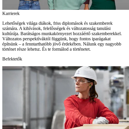
Karrierek
Lehetőségek világa diákok, friss diplomások és szakemberek
számára. A kihívások, felelősségek és változatosság tanulási
kultúrája. Barátságos munkakörnyezet hozzáértő szakemberekkel.
Változatos perspektíváktól függünk, hogy fontos iparágakat
építsünk – a fenntarthatóbb jövő érdekében. Nálunk egy nagyobb
történet része lehetsz. És te formálod a történetet.
Befektetők