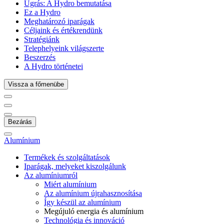
Ugrás:
A Hydro bemutatása
Ez a Hydro
Meghatározó iparágak
Céljaink és értékrendünk
Stratégiánk
Telephelyeink világszerte
Beszerzés
A Hydro történetei
Vissza a főmenübe
Bezárás
Alumínium
Termékek és szolgáltatások
Iparágak, melyeket kiszolgálunk
Az alumíniumról
Miért alumínium
Az alumínium újrahasznosítása
Így készül az alumínium
Megújuló energia és alumínium
Technológia és innováció