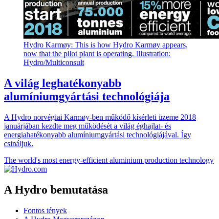
Hydro Karmøy: This is how Hydro Karmøy appears,
now that the pilot plant is operating. Illustration:
Hydro/Multiconsult
A világ leghatékonyabb
alumíniumgyártási technológiája
A Hydro norvégiai Karmøy-ben működő kísérleti üzeme 2018
januárjában kezdte meg működését a világ éghajlat- és
energiahatékonyabb alumíniumgyártási technológiájával. Így
csináljuk.
The world's most energy-efficient aluminium production technology
A Hydro bemutatása
Fontos tények