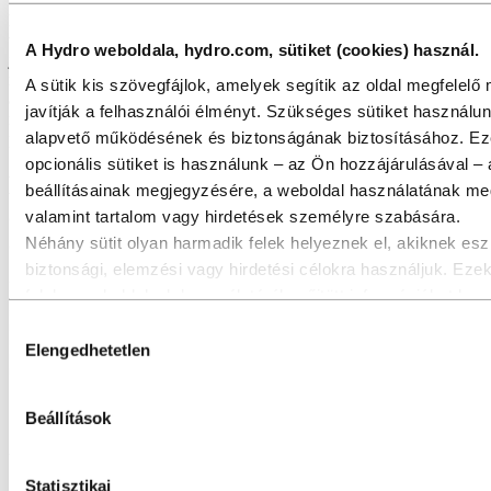
olyan energiaforrásokat használni, amelyek kis szénlábnyomot
hagynak maguk után. Egy olyan alumíniumüzemben, amely
villamos energiáját szénre alapozza, amint az a világ több régiójában
A Hydro weboldala, hydro.com, sütiket (cookies) használ.
jellemző, ötször nagyobb a CO2-kibocsátása, mint annak, amely
megújuló forrásokból származó villamos energiára alapozza. Ezért
A sütik kis szövegfájlok, amelyek segítik az oldal megfelel
alapvető stratégiánk az, hogy tevékenységünket a világ olyan
javítják a felhasználói élményt. Szükséges sütiket használu
régióiban bővítsük, ahol nulla kibocsátású energiát használhatunk,
alapvető működésének és biztonságának biztosításához. Eze
például vízenergiát, szélenergiát, napenergiát és még sok mást.
opcionális sütiket is használunk – az Ön hozzájárulásával – 
Mekkora az alumínium CO2-kibocsátása
beállításainak megjegyzésére, a weboldal használatának me
a fém létrehozásához felhasznált
valamint tartalom vagy hirdetések személyre szabására.
energiaforrás alapján?
Néhány sütit olyan harmadik felek helyeznek el, akiknek esz
biztonsági, elemzési vagy hirdetési célokra használjuk. Eze
felek a weboldalunk használatáról gyűjtött információkat kom
más, Ön által megadott adatokkal, vagy olyan adatokkal, am
Hozzájárulás
szolgáltatásaik használata során gyűjtöttek. A harmadik fél,
Elengedhetetlen
kiválasztása
adott third‑party sütiért felelős, az adott süti által gyűjtött 
adatkezelője. Az alábbi sütilistában megtekintheti, mely harm
Beállítások
érintettek.
Statisztikai