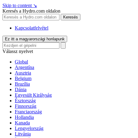
Skip to content
↘
Keresés a Hydro.com oldalon
Keresés
Kapcsolatfelvétel
Ez itt a magyarországi honlapunk
Válassz nyelvet
Global
Argentína
Ausztria
Belgium
Brazília
Dánia
Egyesült Királyság
Észtország
Finnország
Franciaország
Hollandia
Kanada
Lengyelország
Litvánia