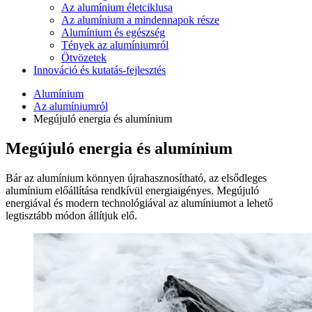
Az alumínium életciklusa
Az alumínium a mindennapok része
Alumínium és egészség
Tények az alumíniumról
Ötvözetek
Innováció és kutatás-fejlesztés
Alumínium
Az alumíniumról
Megújuló energia és alumínium
Megújuló energia és alumínium
Bár az alumínium könnyen újrahasznosítható, az elsődleges
alumínium előállítása rendkívül energiaigényes. Megújuló
energiával és modern technológiával az alumíniumot a lehető
legtisztább módon állítjuk elő.