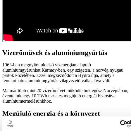
Vízerőművek és alumíniumgyártás
1963-ban megnyitottuk első vízenergián alapuló
alumíniumgyárunkat Karmøy-ben, egy szigeten, a norvég nyugati
partok közelében. Ezzel megkezdődött a Hydro útja, amely a
fenntartható alumíniumgyártás világvezető vállalatává vált.
Ma már több mint 20 vízerőművet működtetünk egész Norvégiában,
évente mintegy 10 TWh tiszta és megújuló energiát biztosítva
alumíniumtermelésünkhöz.
Megújuló energia és a környezet
Mivel az alumínium előállítása sok energiát igényel, nagyon fontos