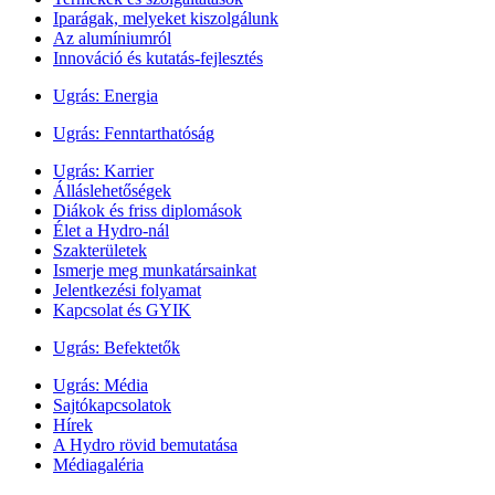
Iparágak, melyeket kiszolgálunk
Az alumíniumról
Innováció és kutatás-fejlesztés
Ugrás:
Energia
Ugrás:
Fenntarthatóság
Ugrás:
Karrier
Álláslehetőségek
Diákok és friss diplomások
Élet a Hydro-nál
Szakterületek
Ismerje meg munkatársainkat
Jelentkezési folyamat
Kapcsolat és GYIK
Ugrás:
Befektetők
Ugrás:
Média
Sajtókapcsolatok
Hírek
A Hydro rövid bemutatása
Médiagaléria