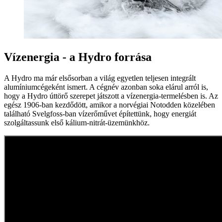
Vízenergia - a Hydro forrása
A Hydro ma már elsősorban a világ egyetlen teljesen integrált
alumíniumcégeként ismert. A cégnév azonban soka elárul arról is,
hogy a Hydro úttörő szerepet játszott a vízenergia-termelésben is. Az
egész 1906-ban kezdődött, amikor a norvégiai Notodden közelében
található Svelgfoss-ban vízerőművet építettünk, hogy energiát
szolgáltassunk első kálium-nitrát-üzemünkhöz.