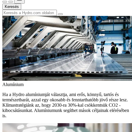
Keresés
Alumínium
Ha a Hydro alumíniumját választja, ami erős, könnyű, tartós és
természetbarát, azzal egy okosabb és fenntarthatóbb jövő része lesz.
Klímastratégiánk az, hogy 2030-ra 30%-kal csökkentsük CO2 -
kibocsátásunkat. Alumíniumunk segíthet mások céljainak elérésében
is.