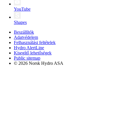
YouTube
Shapes
Beszállítók
Adatvédelem
Felhasználási feltételek
Hydro AlertLine
Kisegítő lehetőségek
Public sitemap
© 2026 Norsk Hydro ASA