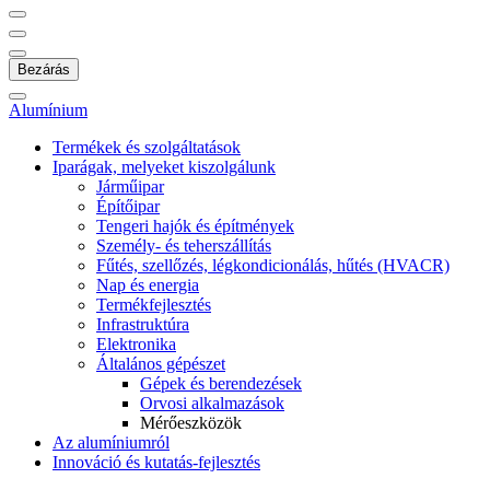
Bezárás
Alumínium
Termékek és szolgáltatások
Iparágak, melyeket kiszolgálunk
Járműipar
Építőipar
Tengeri hajók és építmények
Személy- és teherszállítás
Fűtés, szellőzés, légkondicionálás, hűtés (HVACR)
Nap és energia
Termékfejlesztés
Infrastruktúra
Elektronika
Általános gépészet
Gépek és berendezések
Orvosi alkalmazások
Mérőeszközök
Az alumíniumról
Innováció és kutatás-fejlesztés