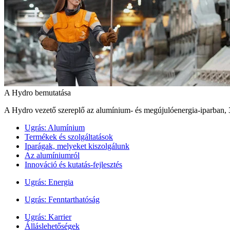
A Hydro bemutatása
A Hydro vezető szereplő az alumínium- és megújulóenergia‑iparban, 
Ugrás:
Alumínium
Termékek és szolgáltatások
Iparágak, melyeket kiszolgálunk
Az alumíniumról
Innováció és kutatás-fejlesztés
Ugrás:
Energia
Ugrás:
Fenntarthatóság
Ugrás:
Karrier
Álláslehetőségek