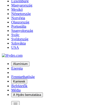
Luxemburg
Magyarország
Mexikó
Németország
Norvégia
Olaszország
Portugália
Spanyolország
Svájc
Svédország
Szlovákia
USA
Alumínium
Energia
Fenntarthatóság
Karrierek
Befektetők
Média
A Hydro bemutatása