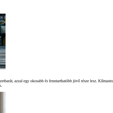
szetbarát, azzal egy okosabb és fenntarthatóbb jövő része lesz. Klíma
s.