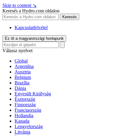
Skip to content
↘
Keresés a Hydro.com oldalon
Keresés
Kapcsolatfelvétel
Ez itt a magyarországi honlapunk
Válassz nyelvet
Global
Argentína
Ausztria
Belgium
Brazília
Dánia
Egyesült Királyság
Észtország
Finnország
Franciaország
Hollandia
Kanada
Lengyelország
Litvánia