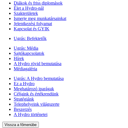
Diákok és friss diplomások
Élet a Hydro-nál
Szakterületek
Ismerje meg munkatársainkat
Jelentkezési folyamat
Kapcsolat és GYIK
Ugrás:
Befektetők
Ugrás:
Média
Sajtókapcsolatok
Hírek
A Hydro rövid bemutatása
Médiagaléria
Ugrás:
A Hydro bemutatása
Ez a Hydro
Meghatározó iparágak
Céljaink és értékrendünk
Stratégiánk
Telephelyeink világszerte
Beszerzés
A Hydro történetei
Vissza a főmenübe