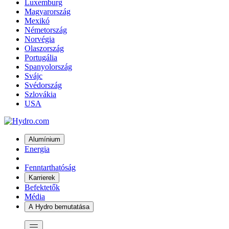
Luxemburg
Magyarország
Mexikó
Németország
Norvégia
Olaszország
Portugália
Spanyolország
Svájc
Svédország
Szlovákia
USA
Alumínium
Energia
Fenntarthatóság
Karrierek
Befektetők
Média
A Hydro bemutatása