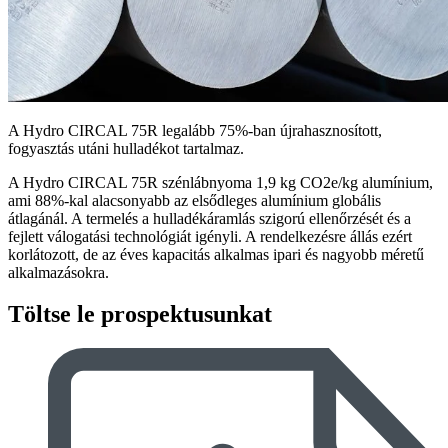
A Hydro CIRCAL 75R legalább 75%-ban újrahasznosított,
fogyasztás utáni hulladékot tartalmaz.
A Hydro CIRCAL 75R szénlábnyoma 1,9 kg CO2e/kg alumínium,
ami 88%-kal alacsonyabb az elsődleges alumínium globális
átlagánál. A termelés a hulladékáramlás szigorú ellenőrzését és a
fejlett válogatási technológiát igényli. A rendelkezésre állás ezért
korlátozott, de az éves kapacitás alkalmas ipari és nagyobb méretű
alkalmazásokra.
Töltse le prospektusunkat