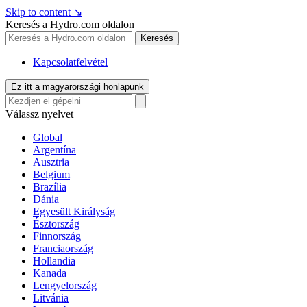
Skip to content
↘
Keresés a Hydro.com oldalon
Keresés
Kapcsolatfelvétel
Ez itt a magyarországi honlapunk
Válassz nyelvet
Global
Argentína
Ausztria
Belgium
Brazília
Dánia
Egyesült Királyság
Észtország
Finnország
Franciaország
Hollandia
Kanada
Lengyelország
Litvánia