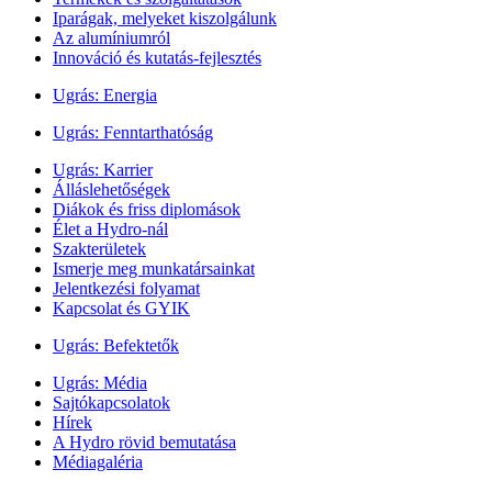
Iparágak, melyeket kiszolgálunk
Az alumíniumról
Innováció és kutatás-fejlesztés
Ugrás:
Energia
Ugrás:
Fenntarthatóság
Ugrás:
Karrier
Álláslehetőségek
Diákok és friss diplomások
Élet a Hydro-nál
Szakterületek
Ismerje meg munkatársainkat
Jelentkezési folyamat
Kapcsolat és GYIK
Ugrás:
Befektetők
Ugrás:
Média
Sajtókapcsolatok
Hírek
A Hydro rövid bemutatása
Médiagaléria