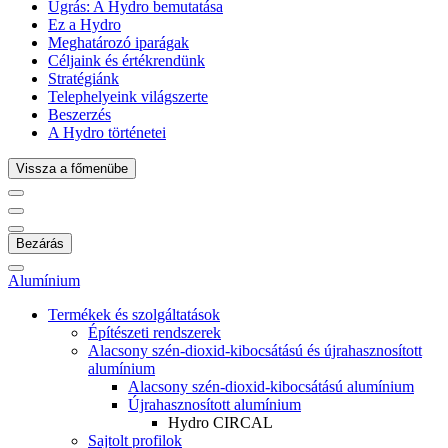
Ugrás:
A Hydro bemutatása
Ez a Hydro
Meghatározó iparágak
Céljaink és értékrendünk
Stratégiánk
Telephelyeink világszerte
Beszerzés
A Hydro történetei
Vissza a főmenübe
Bezárás
Alumínium
Termékek és szolgáltatások
Építészeti rendszerek
Alacsony szén-dioxid-kibocsátású és újrahasznosított
alumínium
Alacsony szén-dioxid-kibocsátású alumínium
Újrahasznosított alumínium
Hydro CIRCAL
Sajtolt profilok