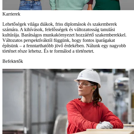
Karrierek
Lehetőségek világa diákok, friss diplomások és szakemberek
számára. A kihívások, felelősségek és változatosság tanulási
kultúrája. Barátságos munkakörnyezet hozzáértő szakemberekkel.
Változatos perspektíváktól függünk, hogy fontos iparágakat
építsünk – a fenntarthatóbb jövő érdekében. Nálunk egy nagyobb
történet része lehetsz. És te formálod a történetet.
Befektetők