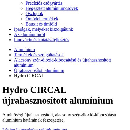
Precíziós csőgyártás
Hegesztett alumíniumcsövek
Oszlopok
Öntödei termékek
Bauxit és timföld
Iparágak, melyeket kiszolgálunk
Az alumíniumról
Innováció és kutatás-fejlesztés
Alumínium
Termékek és szolgáltatások
Alacsony szén-dioxid-kibocsátású és újrahasznosított
alumínium
Újrahasznosított alumínium
Hydro CIRCAL
Hydro CIRCAL
újrahasznosított alumínium
A minőségi újrahasznosított, alacsony szén-dioxid-kibocsátású
alumínium határainak feszegetése.
Lépjen kapcsolatba velünk még ma