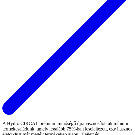
A Hydro CIRCAL prémium minőségű újrahasznosított alumínium
termékcsaládunk, amely legalább 75%-ban leselejtezett, egy hasznos
életciklust már megélt termékeken alapul. Fejlett és