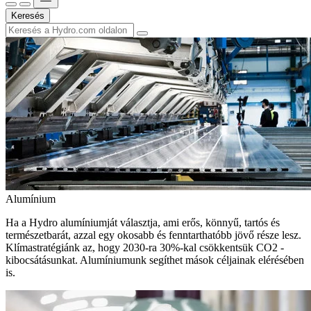
Keresés
Alumínium
Ha a Hydro alumíniumját választja, ami erős, könnyű, tartós és
természetbarát, azzal egy okosabb és fenntarthatóbb jövő része lesz.
Klímastratégiánk az, hogy 2030-ra 30%-kal csökkentsük CO2 -
kibocsátásunkat. Alumíniumunk segíthet mások céljainak elérésében
is.