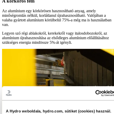
A körkörös fém
Az alumínium egy körkörösen hasznosítható anyag, amely
minőségromlás nélkül, korlátlanul újrahasznosítható. Valójában a
valaha gyártott alumínium körülbelül 75%-a még ma is használatban
van.
Legyen szó régi ablakokról, kerekekről vagy italosdobozokról, az
alumínium újrahasznosítása az elsődleges alumínium előállításához
szükséges energia mindössze 5%-át igényli.
A Hydro weboldala, hydro.com, sütiket (cookies) használ.