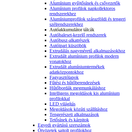
Alumínium gyűjtősínek és csővezetők
Alumínium profilok napkollektoros
rendszerekhez
Alumíniumprofilok szárazföldi és tengeri
szélrendszerekhez
Autóakkumulátor tálcák
Autóbaleset-kezelő rendszerek
Autóbusz-alkatrészek
Autóipari küszöbök
Extrudálás nagyméretű alkalmazásokhoz
Extrudált alumínium profilok modern
vonatokhoz
Extrudált alumíniumtermékek
adatközpontokhoz
Fagyasztólapok
Fűtési és hűtőberendezések
Hűtőbordák megmunkáláshoz
Intelligens megoldások kis alumínium
profilokkal
LED világítás
Megoldások közúti szállításhoz
Tengerészeti alkalmazások
Tetősínek és kárpitok
Egyedi gyártású szerszámok
Ötvözetek sajtolt profilokhoz