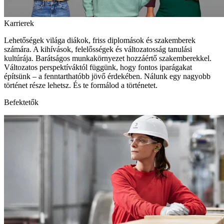
Karrierek
Lehetőségek világa diákok, friss diplomások és szakemberek
számára. A kihívások, felelősségek és változatosság tanulási
kultúrája. Barátságos munkakörnyezet hozzáértő szakemberekkel.
Változatos perspektíváktól függünk, hogy fontos iparágakat
építsünk – a fenntarthatóbb jövő érdekében. Nálunk egy nagyobb
történet része lehetsz. És te formálod a történetet.
Befektetők