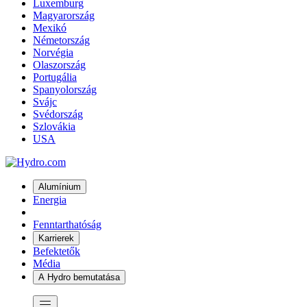
Luxemburg
Magyarország
Mexikó
Németország
Norvégia
Olaszország
Portugália
Spanyolország
Svájc
Svédország
Szlovákia
USA
Alumínium
Energia
Fenntarthatóság
Karrierek
Befektetők
Média
A Hydro bemutatása