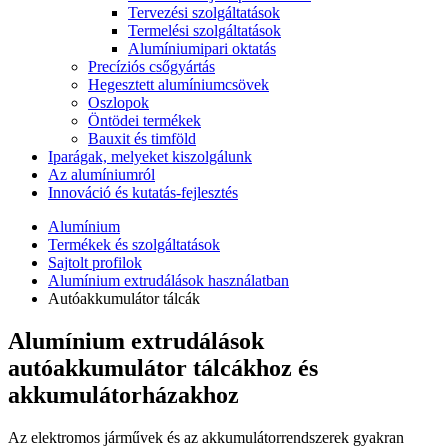
Tervezési szolgáltatások
Termelési szolgáltatások
Alumíniumipari oktatás
Precíziós csőgyártás
Hegesztett alumíniumcsövek
Oszlopok
Öntödei termékek
Bauxit és timföld
Iparágak, melyeket kiszolgálunk
Az alumíniumról
Innováció és kutatás-fejlesztés
Alumínium
Termékek és szolgáltatások
Sajtolt profilok
Alumínium extrudálások használatban
Autóakkumulátor tálcák
Alumínium extrudálások
autóakkumulátor tálcákhoz és
akkumulátorházakhoz
Az elektromos járművek és az akkumulátorrendszerek gyakran