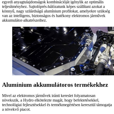
egyedi anyagtulajdonságok kombinációját igénylik az optimális
teljesítményhez. Sajtolóprés-hálózatunk képes szállítani azokat a
könnyű, nagy szilárdságú alumínium profilokat, amelyekre szükség
van az intelligens, biztonságos és hatékony elektromos járművek
akkumulátor-alkatrészeihez.
Alumínium akkumulátoros termékekhez
Mivel az elektromos járművek iránti kereslet folyamatosan
növekszik, a Hydro elkötelezte magát, hogy befektetésekkel,
technológiai fejlesztésekkel és termékmegértésen keresztül támogatja
a növekvő piacot.