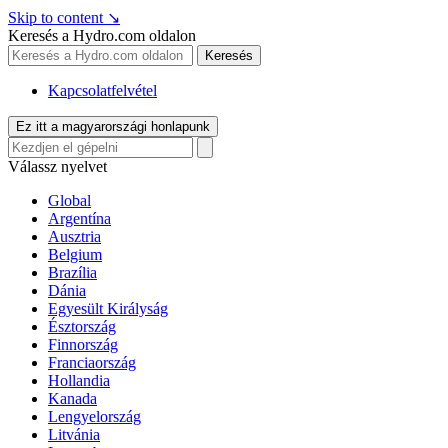
Skip to content
↘
Keresés a Hydro.com oldalon
Keresés
Kapcsolatfelvétel
Ez itt a magyarországi honlapunk
Válassz nyelvet
Global
Argentína
Ausztria
Belgium
Brazília
Dánia
Egyesült Királyság
Észtország
Finnország
Franciaország
Hollandia
Kanada
Lengyelország
Litvánia