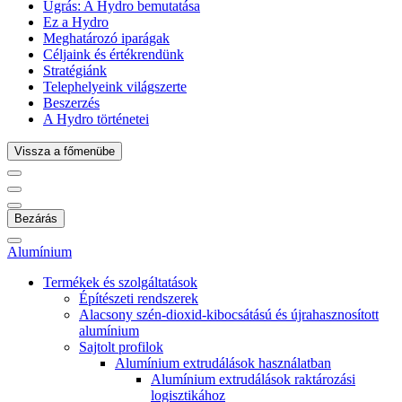
Ugrás:
A Hydro bemutatása
Ez a Hydro
Meghatározó iparágak
Céljaink és értékrendünk
Stratégiánk
Telephelyeink világszerte
Beszerzés
A Hydro történetei
Vissza a főmenübe
Bezárás
Alumínium
Termékek és szolgáltatások
Építészeti rendszerek
Alacsony szén-dioxid-kibocsátású és újrahasznosított
alumínium
Sajtolt profilok
Alumínium extrudálások használatban
Alumínium extrudálások raktározási
logisztikához