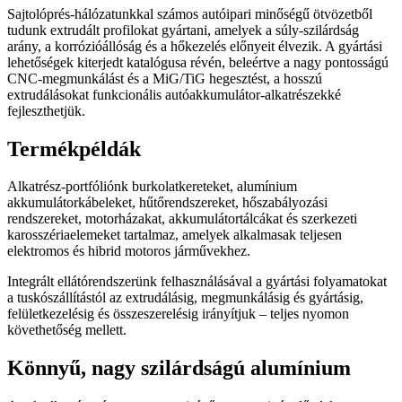
Sajtolóprés-hálózatunkkal számos autóipari minőségű ötvözetből
tudunk extrudált profilokat gyártani, amelyek a súly-szilárdság
arány, a korrózióállóság és a hőkezelés előnyeit élvezik. A gyártási
lehetőségek kiterjedt katalógusa révén, beleértve a nagy pontosságú
CNC-megmunkálást és a MiG/TiG hegesztést, a hosszú
extrudálásokat funkcionális autóakkumulátor-alkatrészekké
fejleszthetjük.
Termékpéldák
Alkatrész-portfóliónk burkolatkereteket, alumínium
akkumulátorkábeleket, hűtőrendszereket, hőszabályozási
rendszereket, motorházakat, akkumulátortálcákat és szerkezeti
karosszériaelemeket tartalmaz, amelyek alkalmasak teljesen
elektromos és hibrid motoros járművekhez.
Integrált ellátórendszerünk felhasználásával a gyártási folyamatokat
a tuskószállítástól az extrudálásig, megmunkálásig és gyártásig,
felületkezelésig és összeszerelésig irányítjuk – teljes nyomon
követhetőség mellett.
Könnyű, nagy szilárdságú alumínium