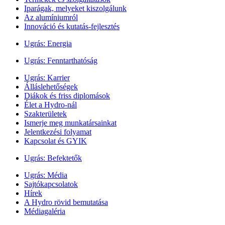
Iparágak, melyeket kiszolgálunk
Az alumíniumról
Innováció és kutatás-fejlesztés
Ugrás:
Energia
Ugrás:
Fenntarthatóság
Ugrás:
Karrier
Álláslehetőségek
Diákok és friss diplomások
Élet a Hydro-nál
Szakterületek
Ismerje meg munkatársainkat
Jelentkezési folyamat
Kapcsolat és GYIK
Ugrás:
Befektetők
Ugrás:
Média
Sajtókapcsolatok
Hírek
A Hydro rövid bemutatása
Médiagaléria