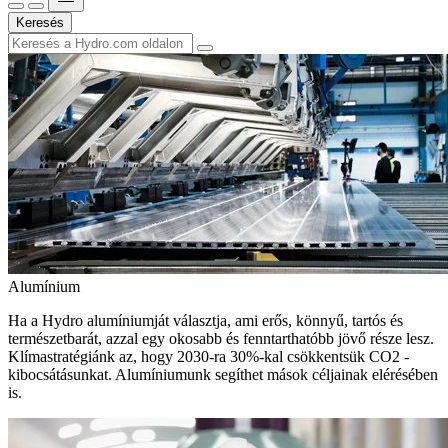
Keresés
Alumínium
Ha a Hydro alumíniumját választja, ami erős, könnyű, tartós és
természetbarát, azzal egy okosabb és fenntarthatóbb jövő része lesz.
Klímastratégiánk az, hogy 2030-ra 30%-kal csökkentsük CO2 -
kibocsátásunkat. Alumíniumunk segíthet mások céljainak elérésében
is.