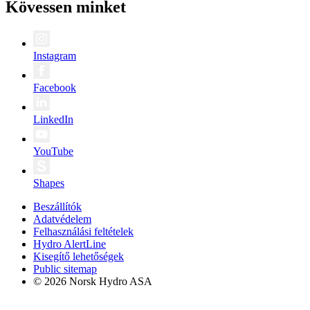
Kövessen minket
Instagram
Facebook
LinkedIn
YouTube
Shapes
Beszállítók
Adatvédelem
Felhasználási feltételek
Hydro AlertLine
Kisegítő lehetőségek
Public sitemap
© 2026 Norsk Hydro ASA