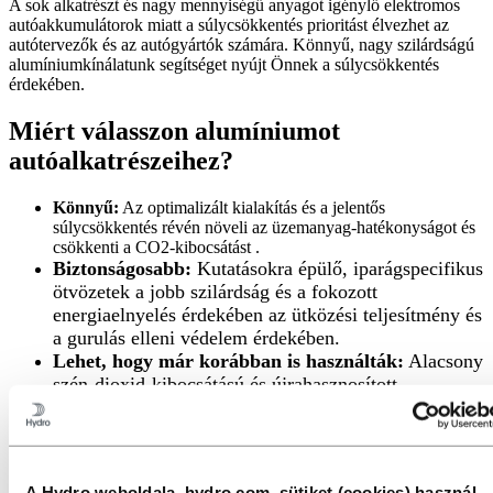
A sok alkatrészt és nagy mennyiségű anyagot igénylő elektromos
autóakkumulátorok miatt a súlycsökkentés prioritást élvezhet az
autótervezők és az autógyártók számára. Könnyű, nagy szilárdságú
alumíniumkínálatunk segítséget nyújt Önnek a súlycsökkentés
érdekében.
Miért válasszon alumíniumot
autóalkatrészeihez?
Könnyű:
Az optimalizált kialakítás és a jelentős
súlycsökkentés révén növeli az üzemanyag-hatékonyságot és
csökkenti a CO2-kibocsátást .
Biztonságosabb:
Kutatásokra épülő, iparágspecifikus
ötvözetek a jobb szilárdság és a fokozott
energiaelnyelés érdekében az ütközési teljesítmény és
a gurulás elleni védelem érdekében.
Lehet, hogy már korábban is használták:
Alacsony
szén-dioxid-kibocsátású és újrahasznosított
alumíniumötvözeteink kínálata segíthet Önnek
javítani a tervezés hatását a szénlábnyom és a
fenntarthatóság tekintetében. Minőségi
kompromisszumok nélkül.
A Hydro weboldala, hydro.com, sütiket (cookies) használ.