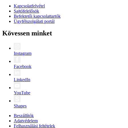
Kapcsolatfelvétel
Sajtófelelősök
Befektetői kapcsolattartók
Ügyfélszolgálati portál
Kövessen minket
Instagram
Facebook
LinkedIn
YouTube
Shapes
Beszállítók
Adatvédelem
Felhasználási feltételek