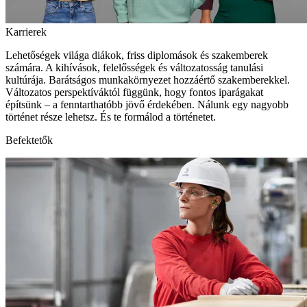
Karrierek
Lehetőségek világa diákok, friss diplomások és szakemberek
számára. A kihívások, felelősségek és változatosság tanulási
kultúrája. Barátságos munkakörnyezet hozzáértő szakemberekkel.
Változatos perspektíváktól függünk, hogy fontos iparágakat
építsünk – a fenntarthatóbb jövő érdekében. Nálunk egy nagyobb
történet része lehetsz. És te formálod a történetet.
Befektetők