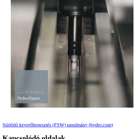
Súrlódó keverőhegesztés (FSW) tanulmány (hydro.com)
Kapcsolódó oldalak