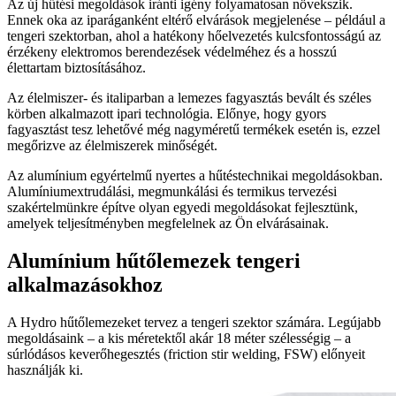
Az új hűtési megoldások iránti igény folyamatosan növekszik.
Ennek oka az iparáganként eltérő elvárások megjelenése – például a
tengeri szektorban, ahol a hatékony hőelvezetés kulcsfontosságú az
érzékeny elektromos berendezések védelméhez és a hosszú
élettartam biztosításához.
Az élelmiszer- és italiparban a lemezes fagyasztás bevált és széles
körben alkalmazott ipari technológia. Előnye, hogy gyors
fagyasztást tesz lehetővé még nagyméretű termékek esetén is, ezzel
megőrizve az élelmiszerek minőségét.
Az alumínium egyértelmű nyertes a hűtéstechnikai megoldásokban.
Alumíniumextrudálási, megmunkálási és termikus tervezési
szakértelmünkre építve olyan egyedi megoldásokat fejlesztünk,
amelyek teljesítményben megfelelnek az Ön elvárásainak.
Alumínium hűtőlemezek tengeri
alkalmazásokhoz
A Hydro hűtőlemezeket tervez a tengeri szektor számára. Legújabb
megoldásaink – a kis méretektől akár 18 méter szélességig – a
súrlódásos keverőhegesztés (friction stir welding, FSW) előnyeit
használják ki.