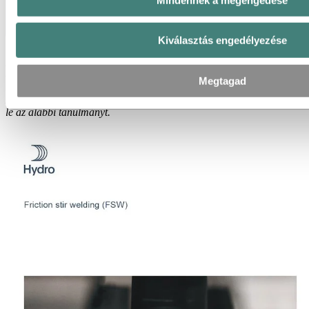
Kiválasztás engedélyezése
FSW tanulmány
Megtagad
Kíváncsi a súrlódó keverésű (FSW) hegesztés lehetőségeire? Töltse
le az alábbi tanulmányt.