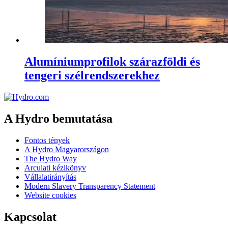
Alumíniumprofilok szárazföldi és
tengeri szélrendszerekhez
A Hydro bemutatása
Fontos tények
A Hydro Magyarországon
The Hydro Way
Arculati kézikönyv
Vállalatirányítás
Modern Slavery Transparency Statement
Website cookies
Kapcsolat