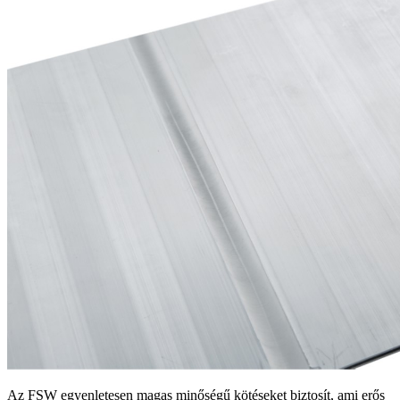
Az FSW egyenletesen magas minőségű kötéseket biztosít, ami erős