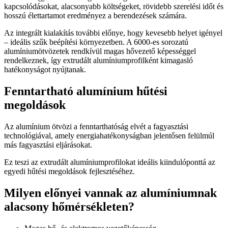
kapcsolódásokat, alacsonyabb költségeket, rövidebb szerelési időt és
hosszú élettartamot eredményez a berendezések számára.
Az integrált kialakítás további előnye, hogy kevesebb helyet igényel
– ideális szűk beépítési környezetben. A 6000-es sorozatú
alumíniumötvözetek rendkívül magas hővezető képességgel
rendelkeznek, így extrudált alumíniumprofilként kimagasló
hatékonyságot nyújtanak.
Fenntartható alumínium hűtési
megoldások
Az alumínium ötvözi a fenntarthatóság elvét a fagyasztási
technológiával, amely energiahatékonyságban jelentősen felülmúl
más fagyasztási eljárásokat.
Ez teszi az extrudált alumíniumprofilokat ideális kiindulóponttá az
egyedi hűtési megoldások fejlesztéséhez.
Milyen előnyei vannak az alumíniumnak
alacsony hőmérsékleten?