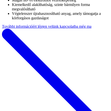
Magas hő- és elektromos vezetőképesség
Kiemelkedő alakíthatóság, szinte bármilyen forma
megvalósítható
Végtelenszer újrahasznosítható anyag, amely támogatja a
körforgásos gazdaságot
További információért lépjen velünk kapcsolatba még ma