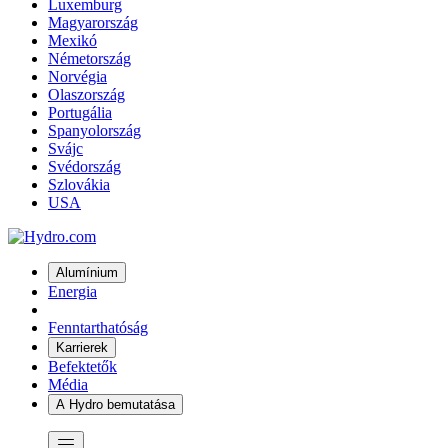
Luxemburg
Magyarország
Mexikó
Németország
Norvégia
Olaszország
Portugália
Spanyolország
Svájc
Svédország
Szlovákia
USA
Alumínium
Energia
Fenntarthatóság
Karrierek
Befektetők
Média
A Hydro bemutatása