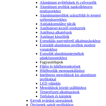
Alumínium gyűjtősínek és csővezetők
Alumínium profilok napkollektoros
rendszerekhez
Alumíniumprofilok szárazföldi és tengeri
szélrendszerekhez
Autóakkumulátor tálcák
Autóbaleset-kezelő rendszerek
Autóbusz-alkatrészek
Autóipari küszöbök
Extrudálás nagyméretű alkalmazásokhoz
Extrudált alumínium profilok modern
vonatokhoz
Extrudált alumíniumtermékek
adatközpontokhoz
Fagyasztólapok
Fűtési és hűtőberendezések
Hűtőbordák megmunkáláshoz
Intelligens megoldások kis alumínium
profilokkal
LED világítás
Megoldások közúti szállításhoz
Tengerészeti alkalmazások
Tetősínek és kárpitok
Egyedi gyártású szerszámok
Ötvözetek sajtolt profilokhoz