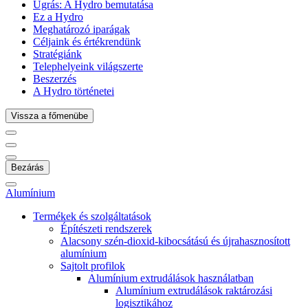
Ugrás:
A Hydro bemutatása
Ez a Hydro
Meghatározó iparágak
Céljaink és értékrendünk
Stratégiánk
Telephelyeink világszerte
Beszerzés
A Hydro történetei
Vissza a főmenübe
Bezárás
Alumínium
Termékek és szolgáltatások
Építészeti rendszerek
Alacsony szén-dioxid-kibocsátású és újrahasznosított
alumínium
Sajtolt profilok
Alumínium extrudálások használatban
Alumínium extrudálások raktározási
logisztikához