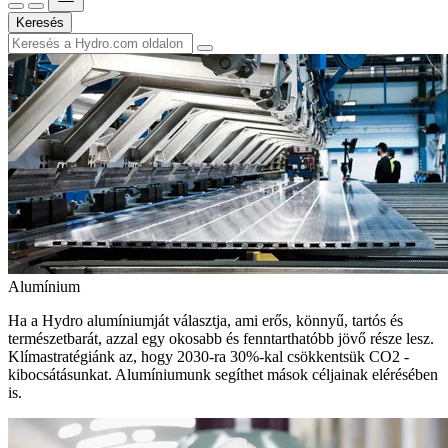
Keresés
Alumínium
Ha a Hydro alumíniumját választja, ami erős, könnyű, tartós és
természetbarát, azzal egy okosabb és fenntarthatóbb jövő része lesz.
Klímastratégiánk az, hogy 2030-ra 30%-kal csökkentsük CO2 -
kibocsátásunkat. Alumíniumunk segíthet mások céljainak elérésében
is.