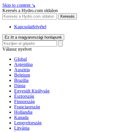
Skip to content
↘
Keresés a Hydro.com oldalon
Keresés
Kapcsolatfelvétel
Ez itt a magyarországi honlapunk
Válassz nyelvet
Global
Argentína
Ausztria
Belgium
Brazília
Dánia
Egyesült Királyság
Észtország
Finnország
Franciaország
Hollandia
Kanada
Lengyelország
Litvánia