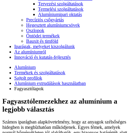
Tervezési szolgáltatások
Termelési szolgáltatások
Alumíniumipari oktatás
Precíziós csőgyártás
Hegesztett alumíniumcsövek
Oszlopok
Öntödei termékek
Bauxit és timföld
Iparágak, melyeket kiszolgálunk
Az alumíniumról
Innováció és kutatás-fejlesztés
Alumínium
Termékek és szolgáltatások
Sajtolt profilok
Alumínium extrudálások használatban
Fagyasztólapok
Fagyasztólemezekhez az alumínium a
legjobb választás
Számos iparágban alapkövetelmény, hogy az anyagok szélsőséges
hidegben is megbízhatóan működjenek. Egyes fémek, amelyek
normál hőmérsékleten jól alakíthatók, egy bizonyos határérték alatt