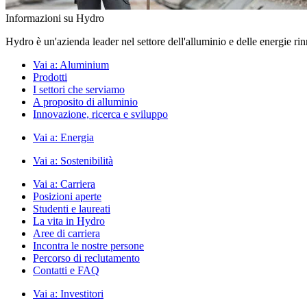
Informazioni su Hydro
Hydro è un'azienda leader nel settore dell'alluminio e delle energie ri
Vai a:
Aluminium
Prodotti
I settori che serviamo
A proposito di alluminio
Innovazione, ricerca e sviluppo
Vai a:
Energia
Vai a:
Sostenibilità
Vai a:
Carriera
Posizioni aperte
Studenti e laureati
La vita in Hydro
Aree di carriera
Incontra le nostre persone
Percorso di reclutamento
Contatti e FAQ
Vai a:
Investitori