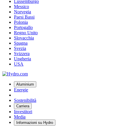
Lussemburgo
Messico
Norvegia
Paesi Bassi
Polonia
Portogallo
Regno Unito
Slovacchia
Spagna
Svezia
Svizzera
Ungheria
USA
Aluminium
Energie
Sostenibilità
Carriera
Investitori
Media
Informazioni su Hydro