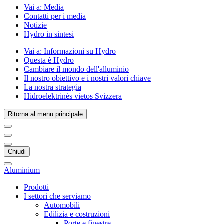
Vai a:
Media
Contatti per i media
Notizie
Hydro in sintesi
Vai a:
Informazioni su Hydro
Questa è Hydro
Cambiare il mondo dell'alluminio
Il nostro obiettivo e i nostri valori chiave
La nostra strategia
Hidroelektrinės vietos Svizzera
Ritorna al menu principale
Chiudi
Aluminium
Prodotti
I settori che serviamo
Automobili
Edilizia e costruzioni
Porte e finestre