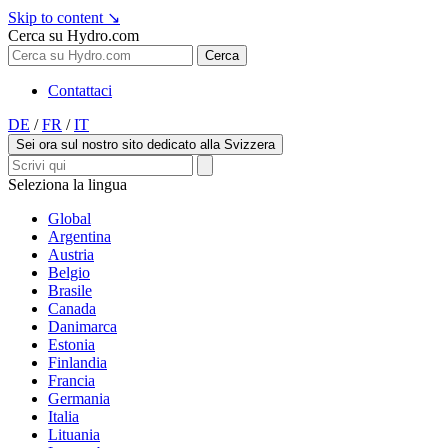
Skip to content
↘
Cerca su Hydro.com
Cerca
Contattaci
DE
/
FR
/
IT
Sei ora sul nostro sito dedicato alla Svizzera
Seleziona la lingua
Global
Argentina
Austria
Belgio
Brasile
Canada
Danimarca
Estonia
Finlandia
Francia
Germania
Italia
Lituania