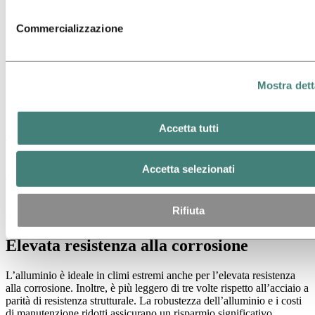
Commercializzazione
Mostra dett
Accetta tutti
Alluminio sulla terra e sul mare
Le turbine eoliche necessitano di componenti robusti ed efficienti, ed
Accetta selezionati
è anche per questo che il settore dell'energia eolica utilizza
l'alluminio sia in applicazioni terrestri che marine. Le nostre
soluzioni possono migliorare i tuoi prodotti permettendoti di sfruttare
Rifiuta
al meglio il materiale.
Elevata resistenza alla corrosione
L’alluminio è ideale in climi estremi anche per l’elevata resistenza
alla corrosione. Inoltre, è più leggero di tre volte rispetto all’acciaio a
parità di resistenza strutturale. La robustezza dell’alluminio e i costi
di manutenzione ridotti assicurano un risparmio significativo.