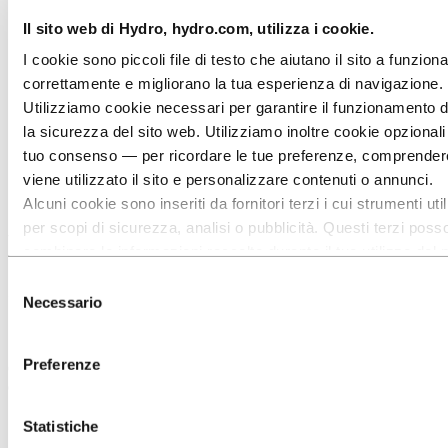
Settore petrolifero
Design industriale
Il sito web di Hydro, hydro.com, utilizza i cookie.
Infrastrutture
Elettronica
I cookie sono piccoli file di testo che aiutano il sito a funzion
Ingegneria in generale
correttamente e migliorano la tua esperienza di navigazione.
A proposito di alluminio
Utilizziamo cookie necessari per garantire il funzionamento d
Innovazione, ricerca e sviluppo
la sicurezza del sito web. Utilizziamo inoltre cookie opzionali
Aluminium
tuo consenso — per ricordare le tue preferenze, comprende
I settori che serviamo
Solare ed energia
viene utilizzato il sito e personalizzare contenuti o annunci.
Eolico
Alcuni cookie sono inseriti da fornitori terzi i cui strumenti ut
per scopi di sicurezza, analisi o pubblicità. Questi terzi poss
Promuovere l’energia eolica
combinare le informazioni raccolte durante il tuo utilizzo del 
grazie alla leggerezza
sito con altre informazioni che hai fornito loro o che hanno ra
Selezione
tramite l’utilizzo dei loro servizi. Il terzo responsabile di un c
Necessario
del
dell’alluminio
terze parti è il Titolare del trattamento dei dati personali racco
consenso
cookie. Puoi consultare quali terze parti sono coinvolte nell’e
Preferenze
Offriamo soluzioni personalizzate complete per installazioni onshore
cookie riportato più sotto.
e offshore.
Statistiche