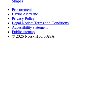
Shapes
Procurement
Hydro AlertLine
Privacy Policy
Legal Notice: Terms and Conditions
Accessibility statement
Public sitemap
© 2026 Norsk Hydro ASA