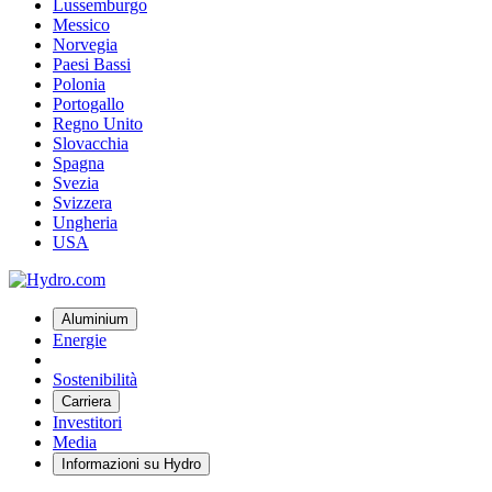
Lussemburgo
Messico
Norvegia
Paesi Bassi
Polonia
Portogallo
Regno Unito
Slovacchia
Spagna
Svezia
Svizzera
Ungheria
USA
Aluminium
Energie
Sostenibilità
Carriera
Investitori
Media
Informazioni su Hydro