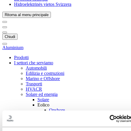
Hidroelektrinės vietos Svizzera
Ritorna al menu principale
Chiudi
Aluminium
Prodotti
I settori che serviamo
Automobili
Edilizia e costruzioni
Marino e Offshore
Trasporti
HVACR
Solare ed energia
Solare
Eolico
Onshore
Offshore
Geotermico
Gestione termica