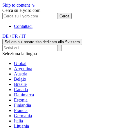
Skip to content
↘
Cerca su Hydro.com
Cerca
Contattaci
DE
/
FR
/
IT
Sei ora sul nostro sito dedicato alla Svizzera
Seleziona la lingua
Global
Argentina
Austria
Belgio
Brasile
Canada
Danimarca
Estonia
Finlandia
Francia
Germania
Italia
Lituania