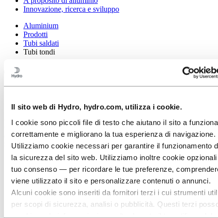
A proposito di alluminio
Innovazione, ricerca e sviluppo
Aluminium
Prodotti
Tubi saldati
Tubi tondi
Tubi tondi come collettori per
climatizzatori mobili e fissi
Il sito web di Hydro, hydro.com, utilizza i cookie.
20 anni fa, solamente i veicoli più costosi erano dotati di
I cookie sono piccoli file di testo che aiutano il sito a funzion
climatizzatore. Oggi, è di serie praticamente in tutti i veicoli. Oltre
correttamente e migliorano la tua esperienza di navigazione.
alla maggiore diffusione, anche l’applicazione stessa è cambiata
radicalmente.
Utilizziamo cookie necessari per garantire il funzionamento d
la sicurezza del sito web. Utilizziamo inoltre cookie opzionali
tuo consenso — per ricordare le tue preferenze, comprende
viene utilizzato il sito e personalizzare contenuti o annunci.
Alcuni cookie sono inseriti da fornitori terzi i cui strumenti ut
per scopi di sicurezza, analisi o pubblicità. Questi terzi poss
combinare le informazioni raccolte durante il tuo utilizzo del 