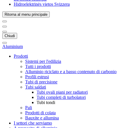
Hidroelektrinės vietos Svizzera
Ritorna al menu principale
Chiudi
Aluminium
Prodotti
Sistemi per l'edilizia
Tutti i prodotti
Alluminio riciclato e a basso contenuto di carbonio
Profili estrusi
Tubi di precisione
Tubi saldati
Tubi ovali piani per radiatori
Tubi completi di turbolatori
Tubi tondi
Pali
Prodotti di colata
Bauxite e allumina
I settori che serviamo