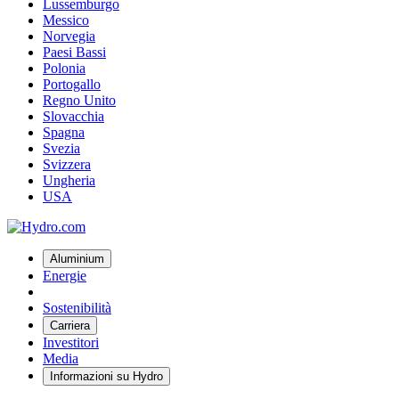
Lussemburgo
Messico
Norvegia
Paesi Bassi
Polonia
Portogallo
Regno Unito
Slovacchia
Spagna
Svezia
Svizzera
Ungheria
USA
Aluminium
Energie
Sostenibilità
Carriera
Investitori
Media
Informazioni su Hydro