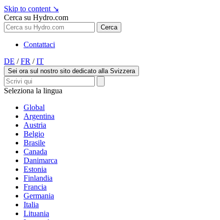
Skip to content
↘
Cerca su Hydro.com
Cerca
Contattaci
DE
/
FR
/
IT
Sei ora sul nostro sito dedicato alla Svizzera
Seleziona la lingua
Global
Argentina
Austria
Belgio
Brasile
Canada
Danimarca
Estonia
Finlandia
Francia
Germania
Italia
Lituania