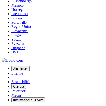
Lussemburgo
Messico
Norvegia
Paesi Bassi
Polonia
Portogallo
Regno Unito
Slovacchia
Spagna
Svezia
Svizzera
Ungheria
USA
Aluminium
Energie
Sostenibilità
Carriera
Investitori
Media
Informazioni su Hydro