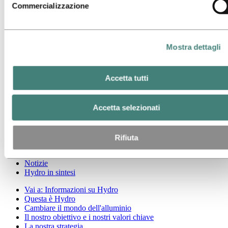
Commercializzazione
Vai a:
Energia
Vai a:
Sostenibilità
Vai a:
Carriera
Mostra dettagli
Posizioni aperte
Studenti e laureati
La vita in Hydro
Accetta tutti
Aree di carriera
Incontra le nostre persone
Percorso di reclutamento
Accetta selezionati
Contatti e FAQ
Vai a:
Investitori
Rifiuta
Vai a:
Media
Contatti per i media
Notizie
Hydro in sintesi
Vai a:
Informazioni su Hydro
Questa è Hydro
Cambiare il mondo dell'alluminio
Il nostro obiettivo e i nostri valori chiave
La nostra strategia