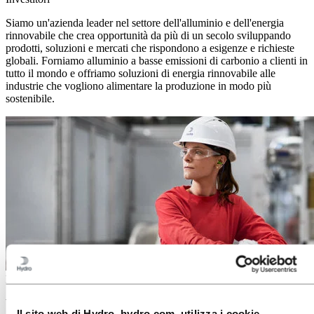
Siamo un'azienda leader nel settore dell'alluminio e dell'energia
rinnovabile che crea opportunità da più di un secolo sviluppando
prodotti, soluzioni e mercati che rispondono a esigenze e richieste
globali. Forniamo alluminio a basse emissioni di carbonio a clienti in
tutto il mondo e offriamo soluzioni di energia rinnovabile alle
industrie che vogliono alimentare la produzione in modo più
sostenibile.
Media
Working on a story about aluminium? Press releases, photos, stories,
Il sito web di Hydro, hydro.com, utilizza i cookie.