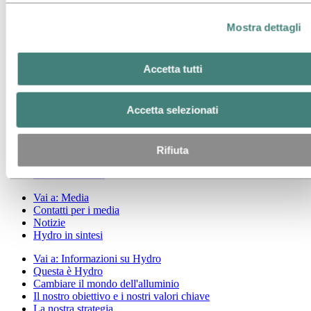
Vai a:
Energia
Mostra dettagli
Vai a:
Sostenibilità
Vai a:
Carriera
Accetta tutti
Posizioni aperte
Studenti e laureati
La vita in Hydro
Accetta selezionati
Aree di carriera
Incontra le nostre persone
Percorso di reclutamento
Rifiuta
Contatti e FAQ
Vai a:
Investitori
Vai a:
Media
Contatti per i media
Notizie
Hydro in sintesi
Vai a:
Informazioni su Hydro
Questa è Hydro
Cambiare il mondo dell'alluminio
Il nostro obiettivo e i nostri valori chiave
La nostra strategia