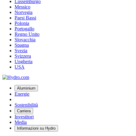
Lussemburgo
Messico
Norvegia
Paesi Bassi
Polonia
Portogallo
Regno Unito
Slovacchia
Spagna
Svezia
Svizzera
Ungheria
USA
Aluminium
Energie
Sostenibilità
Carriera
Investitori
Media
Informazioni su Hydro