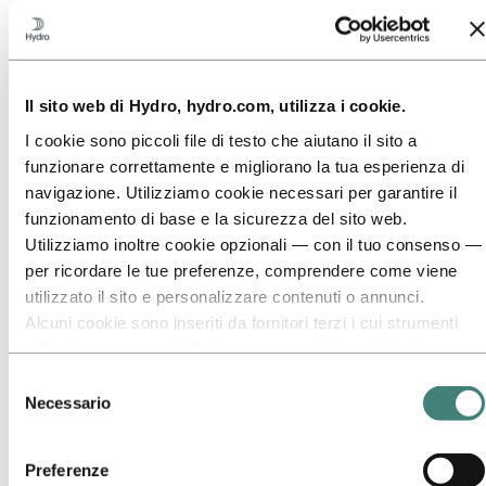
Vai a:
Energia
Vai a:
Sostenibilità
Vai a:
Carriera
Il sito web di Hydro, hydro.com, utilizza i cookie.
Posizioni aperte
Studenti e laureati
I cookie sono piccoli file di testo che aiutano il sito a
La vita in Hydro
funzionare correttamente e migliorano la tua esperienza di
Aree di carriera
navigazione. Utilizziamo cookie necessari per garantire il
Incontra le nostre persone
Percorso di reclutamento
funzionamento di base e la sicurezza del sito web.
Contatti e FAQ
Utilizziamo inoltre cookie opzionali — con il tuo consenso —
per ricordare le tue preferenze, comprendere come viene
Vai a:
Investitori
utilizzato il sito e personalizzare contenuti o annunci.
Vai a:
Media
Alcuni cookie sono inseriti da fornitori terzi i cui strumenti
Contatti per i media
Notizie
utilizziamo per scopi di sicurezza, analisi o pubblicità.
Hydro in sintesi
Questi terzi possono combinare le informazioni raccolte
Selezione
durante il tuo utilizzo del nostro sito con altre informazioni
Necessario
Vai a:
Informazioni su Hydro
del
Questa è Hydro
che hai fornito loro o che hanno raccolto tramite l’utilizzo dei
consenso
Cambiare il mondo dell'alluminio
loro servizi. Il terzo responsabile di un cookie di terze parti è
Il nostro obiettivo e i nostri valori chiave
Preferenze
il Titolare del trattamento dei dati personali raccolti da tale
La nostra strategia