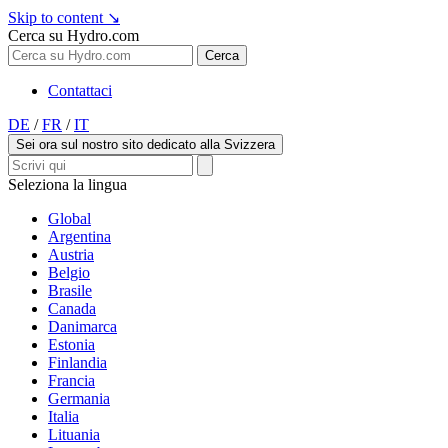
Skip to content
↘
Cerca su Hydro.com
Cerca
Contattaci
DE
/
FR
/
IT
Sei ora sul nostro sito dedicato alla Svizzera
Seleziona la lingua
Global
Argentina
Austria
Belgio
Brasile
Canada
Danimarca
Estonia
Finlandia
Francia
Germania
Italia
Lituania