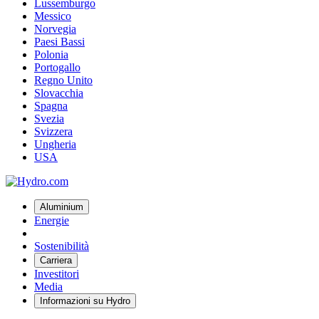
Lussemburgo
Messico
Norvegia
Paesi Bassi
Polonia
Portogallo
Regno Unito
Slovacchia
Spagna
Svezia
Svizzera
Ungheria
USA
Aluminium
Energie
Sostenibilità
Carriera
Investitori
Media
Informazioni su Hydro