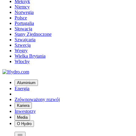
Meksyk
Niemcy
Norwegia
Polsce
Portugalia
Słowacja
Stany Zjednoczone
Szwajcaria
Szwecja
Węgry
Wielka Brytania
Włochy
Aluminium
Energia
Zrównoważony rozwój
Kariera
Inwestorzy
Media
O Hydro