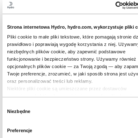
Strona internetowa Hydro, hydro.com, wykorzystuje pliki c
Pliki cookie to małe pliki tekstowe, które pomagają stronie dz
prawidłowo i poprawiają wygodę korzystania z niej. Używam
niezbędnych plików cookie, aby zapewnić podstawowe
funkcjonowanie i bezpieczeństwo strony. Używamy również
opcjonalnych plików cookie — za Twoją zgodą — aby zapam
Twoje preferencje, zrozumieć, w jaki sposób strona jest uży
oraz personalizować treści lub reklamy.
Niektóre pliki cookie są umieszczane przez dostawców
zewnętrznych, których narzędzi używamy do celów bezpiec
analityki lub reklamy. Podmioty te mogą łączyć informacje z
Wybór
podczas Twojego korzystania z naszej strony z innymi danym
Niezbędne
zgody
im przekazałeś(-aś), lub które zostały pozyskane podczas
korzystania przez Ciebie z ich usług. Podmiot wskazany jak
Preferencje
odpowiedzialny za dany plik cookie strony trzeciej jest