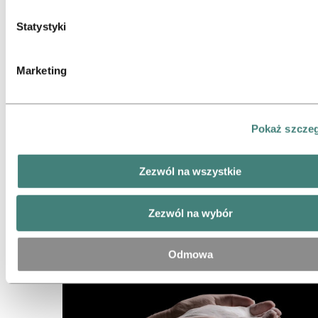
administratorem danych osobowych zbieranych przez ten pli
Produkty
Listę tych podmiotów znajdziesz w tabeli plików cookie poniż
Statystyki
Marketing
Pokaż szcze
Zezwól na wszystkie
Zezwól na wybór
Branże, które obsługujemy
Odmowa