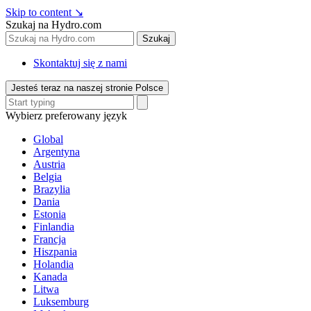
Skip to content
↘
Szukaj na Hydro.com
Szukaj
Skontaktuj się z nami
Jesteś teraz na naszej stronie Polsce
Wybierz preferowany język
Global
Argentyna
Austria
Belgia
Brazylia
Dania
Estonia
Finlandia
Francja
Hiszpania
Holandia
Kanada
Litwa
Luksemburg