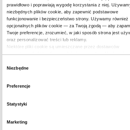
prawidłowo i poprawiają wygodę korzystania z niej. Używam
Proszę wybrać odpowiedni dział, do
niezbędnych plików cookie, aby zapewnić podstawowe
którego kierują Państwo zapytanie.
funkcjonowanie i bezpieczeństwo strony. Używamy również
opcjonalnych plików cookie — za Twoją zgodą — aby zapam
Twoje preferencje, zrozumieć, w jaki sposób strona jest uży
oraz personalizować treści lub reklamy.
Niektóre pliki cookie są umieszczane przez dostawców
zewnętrznych, których narzędzi używamy do celów bezpiec
analityki lub reklamy. Podmioty te mogą łączyć informacje z
Wybór
podczas Twojego korzystania z naszej strony z innymi danym
Niezbędne
zgody
im przekazałeś(-aś), lub które zostały pozyskane podczas
korzystania przez Ciebie z ich usług. Podmiot wskazany jak
Preferencje
odpowiedzialny za dany plik cookie strony trzeciej jest
administratorem danych osobowych zbieranych przez ten pli
Listę tych podmiotów znajdziesz w tabeli plików cookie poniż
Statystyki
Zapytanie dotyczące sprzedaży lub
produktu.
Marketing
Skontaktuj się z nami, aby omówić Twój aluminiowy projekt