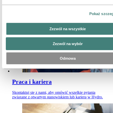
z naszym ekspertem.
Pokaż szcze
Zezwól na wszystkie
Zezwól na wybór
Odmowa
Praca i kariera
Skontaktuj się z nami, aby omówić wszelkie pytania
związane z otwartym stanowiskiem lub karierą w Hydro.