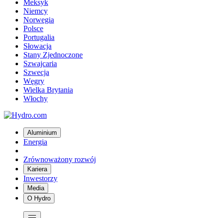
Meksyk
Niemcy
Norwegia
Polsce
Portugalia
Słowacja
Stany Zjednoczone
Szwajcaria
Szwecja
Węgry
Wielka Brytania
Włochy
Aluminium
Energia
Zrównoważony rozwój
Kariera
Inwestorzy
Media
O Hydro