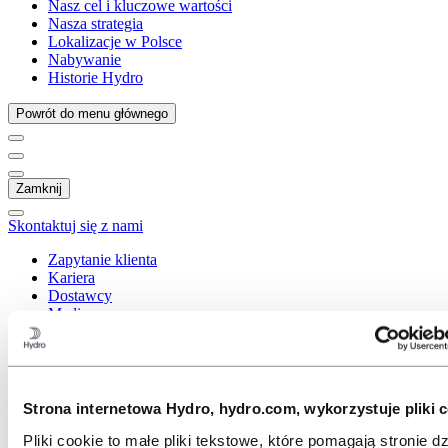
Nasz cel i kluczowe wartości
Nasza strategia
Lokalizacje w Polsce
Nabywanie
Historie Hydro
Powrót do menu głównego
Zamknij
Skontaktuj się z nami
Zapytanie klienta
Kariera
Dostawcy
Media
Inwestorzy
Globalne lokalizacje
Hydro Extrusion Poland
Skontaktuj się z nami
Strona internetowa Hydro, hydro.com, wykorzystuje pliki c
Pliki cookie to małe pliki tekstowe, które pomagają stronie dz