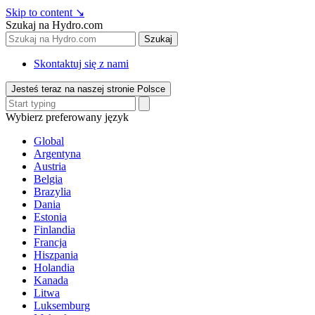
Skip to content
↘
Szukaj na Hydro.com
Szukaj
Skontaktuj się z nami
Jesteś teraz na naszej stronie Polsce
Wybierz preferowany język
Global
Argentyna
Austria
Belgia
Brazylia
Dania
Estonia
Finlandia
Francja
Hiszpania
Holandia
Kanada
Litwa
Luksemburg