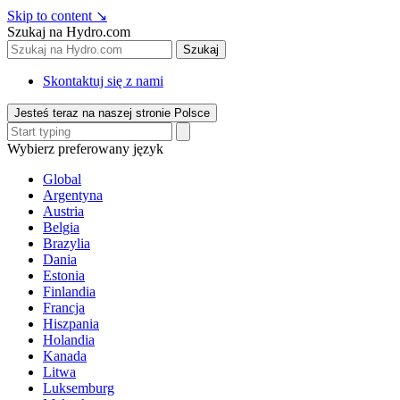
Skip to content
↘
Szukaj na Hydro.com
Szukaj
Skontaktuj się z nami
Jesteś teraz na naszej stronie Polsce
Wybierz preferowany język
Global
Argentyna
Austria
Belgia
Brazylia
Dania
Estonia
Finlandia
Francja
Hiszpania
Holandia
Kanada
Litwa
Luksemburg