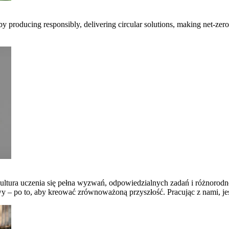
 by producing responsibly, delivering circular solutions, making net-ze
ltura uczenia się pełna wyzwań, odpowiedzialnych zadań i różnorodno
 po to, aby kreować zrównoważoną przyszłość. Pracując z nami, jesteś 