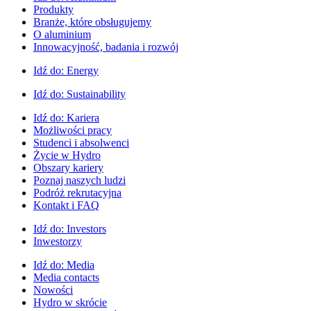
Produkty
Branże, które obsługujemy
O aluminium
Innowacyjność, badania i rozwój
Idź do:
Energy
Idź do:
Sustainability
Idź do:
Kariera
Możliwości pracy
Studenci i absolwenci
Życie w Hydro
Obszary kariery
Poznaj naszych ludzi
Podróż rekrutacyjna
Kontakt i FAQ
Idź do:
Investors
Inwestorzy
Idź do:
Media
Media contacts
Nowości
Hydro w skrócie