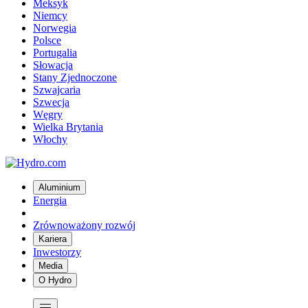
Meksyk
Niemcy
Norwegia
Polsce
Portugalia
Słowacja
Stany Zjednoczone
Szwajcaria
Szwecja
Węgry
Wielka Brytania
Włochy
Aluminium
Energia
Zrównoważony rozwój
Kariera
Inwestorzy
Media
O Hydro