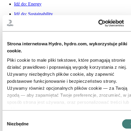
Idź do:
Energy
Idź do:
Sustainability
Idź do:
Kariera
Możliwości pracy
Studenci i absolwenci
Życie w Hydro
Strona internetowa Hydro, hydro.com, wykorzystuje pliki
Obszary kariery
Poznaj naszych ludzi
cookie.
Podróż rekrutacyjna
Pliki cookie to małe pliki tekstowe, które pomagają stronie
Kontakt i FAQ
działać prawidłowo i poprawiają wygodę korzystania z niej.
Idź do:
Investors
Używamy niezbędnych plików cookie, aby zapewnić
Inwestorzy
podstawowe funkcjonowanie i bezpieczeństwo strony.
Idź do:
Media
Używamy również opcjonalnych plików cookie — za Twoją
Media contacts
zgodą — aby zapamiętać Twoje preferencje, zrozumieć, w ja
Nowości
Hydro w skrócie
sposób strona jest używana, oraz personalizować treści lub
Galeria multimediów
reklamy.
Niektóre pliki cookie są umieszczane przez dostawców
Idź do:
O Hydro
Wybór
To jest Hydro
zewnętrznych, których narzędzi używamy do celów
Niezbędne
zgody
Branże, które mają znaczenie
bezpieczeństwa, analityki lub reklamy. Podmioty te mogą łą