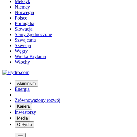
Meksyk
Niemcy
Norwegia
Polsce
Portugalia
Słowacja
Stany Zjednoczone
Szwajcaria
Szwecja
Węgry
Wielka Brytania
Włochy
Aluminium
Energia
Zrównoważony rozwój
Kariera
Inwestorzy
Media
O Hydro