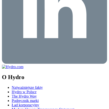
O Hydro
Najważniejsze fakty
Hydro w Polsce
The Hydro Way
Podręcznik marki
Ład korporacyjny