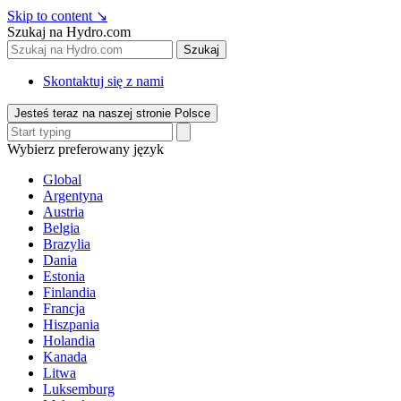
Skip to content
↘
Szukaj na Hydro.com
Szukaj
Skontaktuj się z nami
Jesteś teraz na naszej stronie Polsce
Wybierz preferowany język
Global
Argentyna
Austria
Belgia
Brazylia
Dania
Estonia
Finlandia
Francja
Hiszpania
Holandia
Kanada
Litwa
Luksemburg