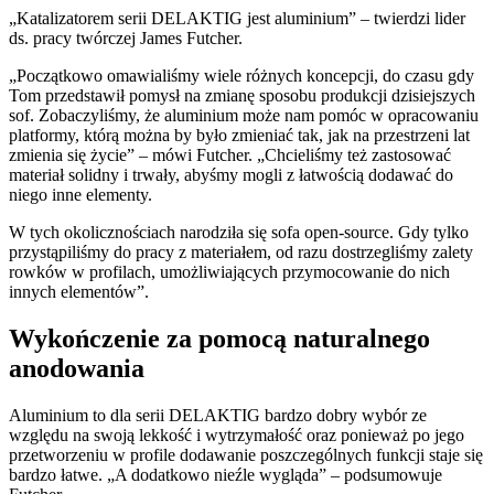
„Katalizatorem serii DELAKTIG jest aluminium” – twierdzi lider
ds. pracy twórczej James Futcher.
„Początkowo omawialiśmy wiele różnych koncepcji, do czasu gdy
Tom przedstawił pomysł na zmianę sposobu produkcji dzisiejszych
sof. Zobaczyliśmy, że aluminium może nam pomóc w opracowaniu
platformy, którą można by było zmieniać tak, jak na przestrzeni lat
zmienia się życie” – mówi Futcher. „Chcieliśmy też zastosować
materiał solidny i trwały, abyśmy mogli z łatwością dodawać do
niego inne elementy.
W tych okolicznościach narodziła się sofa open-source. Gdy tylko
przystąpiliśmy do pracy z materiałem, od razu dostrzegliśmy zalety
rowków w profilach, umożliwiających przymocowanie do nich
innych elementów”.
Wykończenie za pomocą naturalnego
anodowania
Aluminium to dla serii DELAKTIG bardzo dobry wybór ze
względu na swoją lekkość i wytrzymałość oraz ponieważ po jego
przetworzeniu w profile dodawanie poszczególnych funkcji staje się
bardzo łatwe. „A dodatkowo nieźle wygląda” – podsumowuje