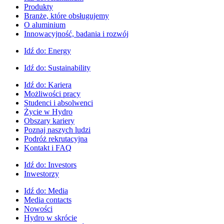
Produkty
Branże, które obsługujemy
O aluminium
Innowacyjność, badania i rozwój
Idź do:
Energy
Idź do:
Sustainability
Idź do:
Kariera
Możliwości pracy
Studenci i absolwenci
Życie w Hydro
Obszary kariery
Poznaj naszych ludzi
Podróż rekrutacyjna
Kontakt i FAQ
Idź do:
Investors
Inwestorzy
Idź do:
Media
Media contacts
Nowości
Hydro w skrócie