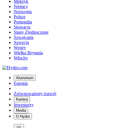
Meksyk
Niemcy
Norwegia
Polsce
Portugalia
Słowacja
Stany Zjednoczone
Szwajcaria
Szwecja
Węgry
Wielka Brytania
Włochy
Aluminium
Energia
Zrównoważony rozwój
Kariera
Inwestorzy
Media
O Hydro