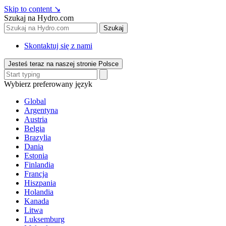
Skip to content
↘
Szukaj na Hydro.com
Szukaj
Skontaktuj się z nami
Jesteś teraz na naszej stronie Polsce
Wybierz preferowany język
Global
Argentyna
Austria
Belgia
Brazylia
Dania
Estonia
Finlandia
Francja
Hiszpania
Holandia
Kanada
Litwa
Luksemburg