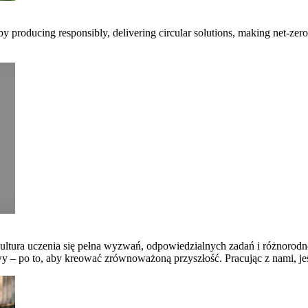
 by producing responsibly, delivering circular solutions, making net-ze
ltura uczenia się pełna wyzwań, odpowiedzialnych zadań i różnorodno
 po to, aby kreować zrównoważoną przyszłość. Pracując z nami, jesteś 