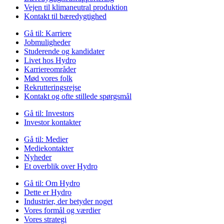
Vejen til klimaneutral produktion
Kontakt til bæredygtighed
Gå til:
Karriere
Jobmuligheder
Studerende og kandidater
Livet hos Hydro
Karriereområder
Mød vores folk
Rekrutteringsrejse
Kontakt og ofte stillede spørgsmål
Gå til:
Investors
Investor kontakter
Gå til:
Medier
Mediekontakter
Nyheder
Et overblik over Hydro
Gå til:
Om Hydro
Dette er Hydro
Industrier, der betyder noget
Vores formål og værdier
Vores strategi