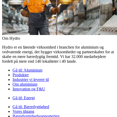
Om Hydro
Hydro er en førende virksomhed i branchen for aluminium og
vedvarende energi, der bygger virksomheder og partnerskaber for at
skabe en mere bæredygtig fremtid. Vi har 32.000 medarbejdere
fordelt på mere end 140 lokaliteter i 40 lande.
Gå til:
Aluminium
Produkter
Industrier vi leverer til
Om aluminium
Innovation og F&U
Gå til:
Energi
Gå til:
Bæredygtighed
Vores tilgang
Bæredygtighedsrapportering