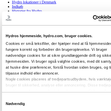
Hydro lokationer i Denmark
Indkøb
Historier fra Hydro
Samarbejdspartnere og kunder
Tilbage til hovedmenuen
Hydros hjemmeside, hydro.com, bruger cookies.
Luk
Cookies er små tekstfiler, der hjælper med at få hjemmesiden 
fungere korrekt og forbedrer din brugeroplevelse. Vi bruger
Aluminium
nødvendige cookies for at sikre grundlæggende drift og sikk
Produkter
hjemmesiden. Vi bruger også valgfrie cookies, med dit samtyk
Industrier vi leverer til
at huske dine præferencer, forstå hvordan siden bruges, og ti
Biler
tilpasse indhold eller annoncer.
Byggeri & anlæg
Skibsfart & Offshore
Nogle cookies placeres af tredjepartsudbydere, hvis værktøje
Transport
bruger til sikkerhed, analyse eller annoncering. Disse tredjep
HVACR
kombinere oplysninger, der indsamles gennem din brug af v
Sol og energi
Industrielt design
hjemmeside, med andre oplysninger, du har givet dem, eller
Samtykkevalg
Infrastruktur
har indsamlet gennem din brug af deres tjenester. Den tredjep
Nødvendig
Elektronik
er angivet som ansvarlig for en tredjepartscookie, er dataansv
Generel konstruktion