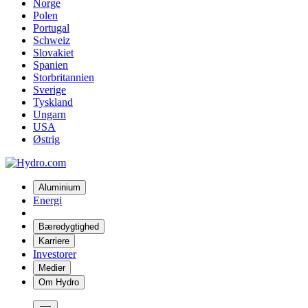
Norge
Polen
Portugal
Schweiz
Slovakiet
Spanien
Storbritannien
Sverige
Tyskland
Ungarn
USA
Østrig
Aluminium
Energi
Bæredygtighed
Karriere
Investorer
Medier
Om Hydro