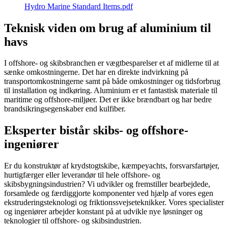
Hydro Marine Standard Items.pdf
Teknisk viden om brug af aluminium til
havs
I offshore- og skibsbranchen er vægtbesparelser et af midlerne til at
sænke omkostningerne. Det har en direkte indvirkning på
transportomkostningerne samt på både omkostninger og tidsforbrug
til installation og indkøring. Aluminium er et fantastisk materiale til
maritime og offshore-miljøer. Det er ikke brændbart og har bedre
brandsikringsegenskaber end kulfiber.
Eksperter bistår skibs- og offshore-
ingeniører
Er du konstruktør af krydstogtskibe, kæmpeyachts, forsvarsfartøjer,
hurtigfærger eller leverandør til hele offshore- og
skibsbygningsindustrien? Vi udvikler og fremstiller bearbejdede,
forsamlede og færdiggjorte komponenter ved hjælp af vores egen
ekstruderingsteknologi og friktionssvejseteknikker. Vores specialister
og ingeniører arbejder konstant på at udvikle nye løsninger og
teknologier til offshore- og skibsindustrien.