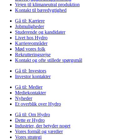
Vejen til klimaneutral produktion
Kontakt til bæredygtighed
Gå til:
Karriere
Jobmuligheder
Studerende og kandidater
Livet hos Hydro
Karriereområder
Mød vores folk
Rekrutteringsrejse
Kontakt og ofte stillede spørgsmål
Gå til:
Investors
Investor kontakter
Gå til:
Medier
Mediekontakter
Nyheder
Et overblik over Hydro
Gå til:
Om Hydro
Dette er Hydro
Industrier, der betyder noget
Vores formål og værdier
Vores strategi