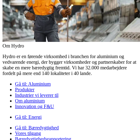
Om Hydro
Hydro er en førende virksomhed i branchen for aluminium og
vedvarende energi, der bygger virksomheder og partnerskaber for at
skabe en mere bæredygtig fremtid. Vi har 32.000 medarbejdere
fordelt på mere end 140 lokaliteter i 40 lande.
Gå til:
Aluminium
Produkter
Industrier vi leverer til
Om aluminium
Innovation og F&U
Gå til:
Energi
Gå til:
Bæredygtighed
Vores tilgang
Bæredygtighedsrapportering