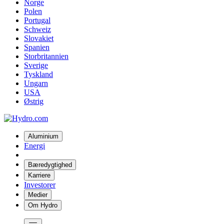
Norge
Polen
Portugal
Schweiz
Slovakiet
Spanien
Storbritannien
Sverige
Tyskland
Ungarn
USA
Østrig
Aluminium
Energi
Bæredygtighed
Karriere
Investorer
Medier
Om Hydro