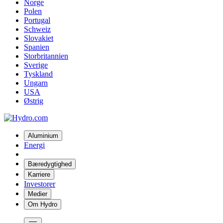
Norge
Polen
Portugal
Schweiz
Slovakiet
Spanien
Storbritannien
Sverige
Tyskland
Ungarn
USA
Østrig
Aluminium
Energi
Bæredygtighed
Karriere
Investorer
Medier
Om Hydro