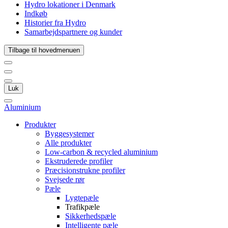
Hydro lokationer i Denmark
Indkøb
Historier fra Hydro
Samarbejdspartnere og kunder
Tilbage til hovedmenuen
Luk
Aluminium
Produkter
Byggesystemer
Alle produkter
Low-carbon & recycled aluminium
Ekstruderede profiler
Præcisionstrukne profiler
Svejsede rør
Pæle
Lygtepæle
Trafikpæle
Sikkerhedspæle
Intelligente pæle