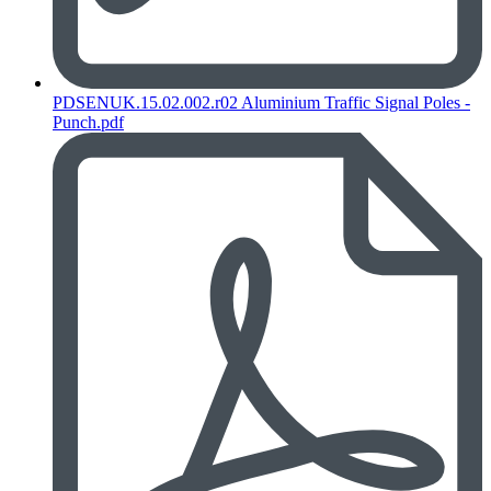
PDSENUK.15.02.002.r02 Aluminium Traffic Signal Poles -
Punch.pdf