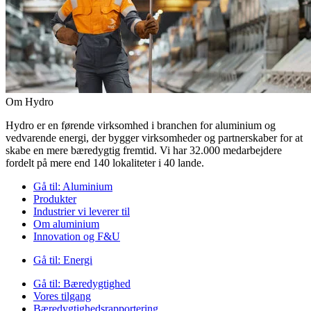
Om Hydro
Hydro er en førende virksomhed i branchen for aluminium og
vedvarende energi, der bygger virksomheder og partnerskaber for at
skabe en mere bæredygtig fremtid. Vi har 32.000 medarbejdere
fordelt på mere end 140 lokaliteter i 40 lande.
Gå til:
Aluminium
Produkter
Industrier vi leverer til
Om aluminium
Innovation og F&U
Gå til:
Energi
Gå til:
Bæredygtighed
Vores tilgang
Bæredygtighedsrapportering