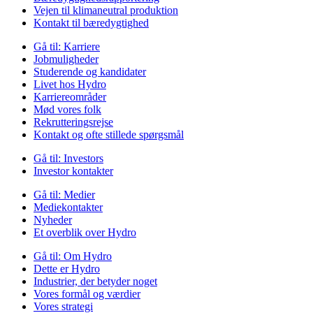
Vejen til klimaneutral produktion
Kontakt til bæredygtighed
Gå til:
Karriere
Jobmuligheder
Studerende og kandidater
Livet hos Hydro
Karriereområder
Mød vores folk
Rekrutteringsrejse
Kontakt og ofte stillede spørgsmål
Gå til:
Investors
Investor kontakter
Gå til:
Medier
Mediekontakter
Nyheder
Et overblik over Hydro
Gå til:
Om Hydro
Dette er Hydro
Industrier, der betyder noget
Vores formål og værdier
Vores strategi