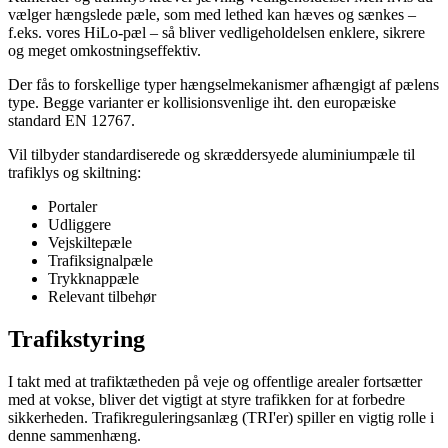
vælger hængslede pæle, som med lethed kan hæves og sænkes –
f.eks. vores HiLo-pæl – så bliver vedligeholdelsen enklere, sikrere
og meget omkostningseffektiv.
Der fås to forskellige typer hængselmekanismer afhængigt af pælens
type. Begge varianter er kollisionsvenlige iht. den europæiske
standard EN 12767.
Vil tilbyder standardiserede og skræddersyede aluminiumpæle til
trafiklys og skiltning:
Portaler
Udliggere
Vejskiltepæle
Trafiksignalpæle
Trykknappæle
Relevant tilbehør
Trafikstyring
I takt med at trafiktætheden på veje og offentlige arealer fortsætter
med at vokse, bliver det vigtigt at styre trafikken for at forbedre
sikkerheden. Trafikreguleringsanlæg (TRI'er) spiller en vigtig rolle i
denne sammenhæng.