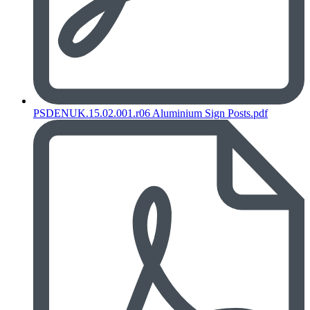
PSDENUK.15.02.001.r06 Aluminium Sign Posts.pdf