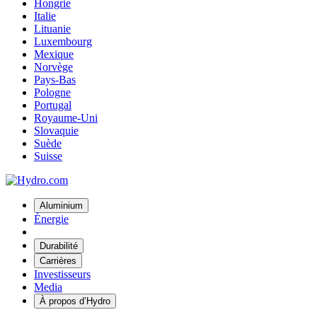
Hongrie
Italie
Lituanie
Luxembourg
Mexique
Norvège
Pays-Bas
Pologne
Portugal
Royaume-Uni
Slovaquie
Suède
Suisse
Aluminium
Énergie
Durabilité
Carrières
Investisseurs
Media
À propos d’Hydro