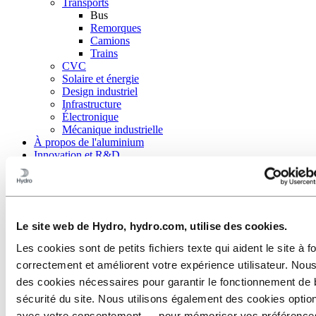
Transports
Bus
Remorques
Camions
Trains
CVC
Solaire et énergie
Design industriel
Infrastructure
Électronique
Mécanique industrielle
À propos de l'aluminium
Innovation et R&D
Aluminium
Nous sommes au service des industries
Transports
Bus
Le site web de Hydro, hydro.com, utilise des cookies.
L'aluminium pour des bus plus
Les cookies sont de petits fichiers texte qui aident le site à f
correctement et améliorent votre expérience utilisateur. Nous
sûrs
des cookies nécessaires pour garantir le fonctionnement de 
sécurité du site. Nous utilisons également des cookies opti
Dans les véhicules de tourisme, la sécurité est la principale
avec votre consentement — pour mémoriser vos préférence