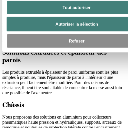
composants sont utilisés dans de nombreuses applications :
Tout autoriser
Cabines
Autoriser la sélection
La gamme de produits comprend des systèmes de protection contre
l'encastrement à l'avant, des barres de toit, des profilés pour les
supports de tableaux de bord et les structures de portes, et même des
applications intérieures comme les cadres de lit et les tables.
Refuser
Solutions extrudées et épaisseur des
parois
Les produits extrudés à épaisseur de paroi uniforme sont les plus
simples à produire, mais l'épaisseur de paroi à l'intérieur d'une
extrusion peut facilement être modifiée. Pour des raisons de
résistance, il peut être souhaitable de concentrer la masse aussi loin
que possible de l'axe neutre.
Châssis
Nous proposons des solutions en aluminium pour collecteurs
pneumatiques haute pression et hydrauliques, supports, arceaux de
remorque et poutrelles de protection latérale contre l'encastrement.