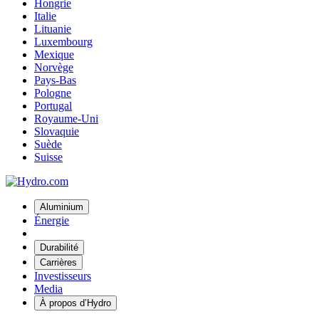
Hongrie
Italie
Lituanie
Luxembourg
Mexique
Norvège
Pays-Bas
Pologne
Portugal
Royaume-Uni
Slovaquie
Suède
Suisse
Aluminium
Énergie
Durabilité
Carrières
Investisseurs
Media
À propos d’Hydro