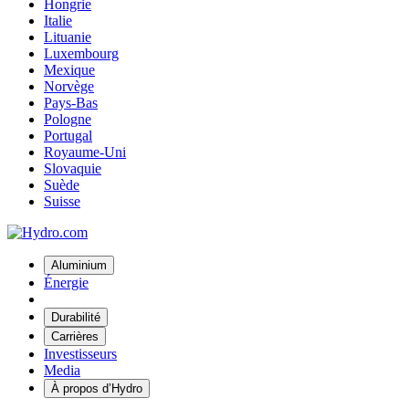
Hongrie
Italie
Lituanie
Luxembourg
Mexique
Norvège
Pays-Bas
Pologne
Portugal
Royaume-Uni
Slovaquie
Suède
Suisse
Aluminium
Énergie
Durabilité
Carrières
Investisseurs
Media
À propos d’Hydro