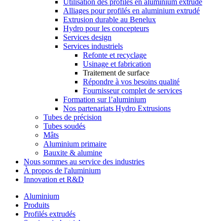
Utilisation des profilés en aluminium extrudé
Alliages pour profilés en aluminium extrudé
Extrusion durable au Benelux
Hydro pour les concepteurs
Services design
Services industriels
Refonte et recyclage
Usinage et fabrication
Traitement de surface
Répondre à vos besoins qualité
Fournisseur complet de services
Formation sur l’aluminium
Nos partenariats Hydro Extrusions
Tubes de précision
Tubes soudés
Mâts
Aluminium primaire
Bauxite & alumine
Nous sommes au service des industries
À propos de l'aluminium
Innovation et R&D
Aluminium
Produits
Profilés extrudés