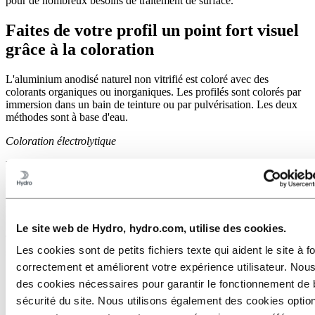
pour de nombreux besoins de traitement de surface.
Faites de votre profil un point fort visuel
grâce à la coloration
L'aluminium anodisé naturel non vitrifié est coloré avec des
colorants organiques ou inorganiques. Les profilés sont colorés par
immersion dans un bain de teinture ou par pulvérisation. Les deux
méthodes sont à base d'eau.
Coloration électrolytique
La coloration électrolytique est réalisée séparément après
l'anodisation et assure une résistance élevée aux ultraviolets. Le
pigment, un sel d'étain, est déposé au fond des pores de l'oxyde au
moyen d'un courant alternatif. L'échelle de couleurs s'étend du
champagne au noir.
Le site web de Hydro, hydro.com, utilise des cookies.
Toutes les couleurs sont disponibles en finition mate ou semi-mate et
Les cookies sont de petits fichiers texte qui aident le site à f
sont très résistantes à la décoloration.
correctement et améliorent votre expérience utilisateur. Nous
des cookies nécessaires pour garantir le fonctionnement de 
sécurité du site. Nous utilisons également des cookies opti