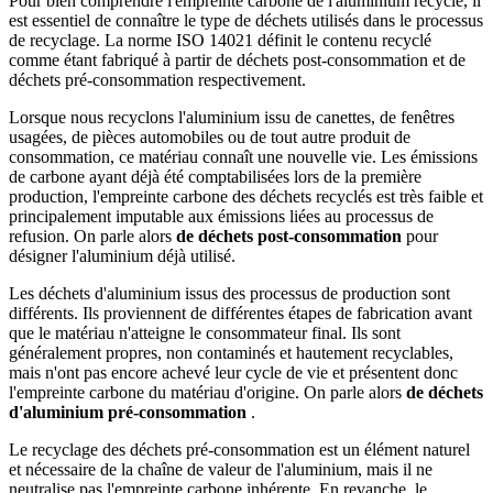
Pour bien comprendre l'empreinte carbone de l'aluminium recyclé, il
est essentiel de connaître le type de déchets utilisés dans le processus
de recyclage. La norme ISO 14021 définit le contenu recyclé
comme étant fabriqué à partir de déchets post-consommation et de
déchets pré-consommation respectivement.
Lorsque nous recyclons l'aluminium issu de canettes, de fenêtres
usagées, de pièces automobiles ou de tout autre produit de
consommation, ce matériau connaît une nouvelle vie. Les émissions
de carbone ayant déjà été comptabilisées lors de la première
production, l'empreinte carbone des déchets recyclés est très faible et
principalement imputable aux émissions liées au processus de
refusion. On parle alors
de déchets post-consommation
pour
désigner l'aluminium déjà utilisé.
Les déchets d'aluminium issus des processus de production sont
différents. Ils proviennent de différentes étapes de fabrication avant
que le matériau n'atteigne le consommateur final. Ils sont
généralement propres, non contaminés et hautement recyclables,
mais n'ont pas encore achevé leur cycle de vie et présentent donc
l'empreinte carbone du matériau d'origine. On parle alors
de déchets
d'aluminium pré-consommation
.
Le recyclage des déchets pré-consommation est un élément naturel
et nécessaire de la chaîne de valeur de l'aluminium, mais il ne
neutralise pas l'empreinte carbone inhérente. En revanche, le