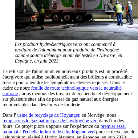
Les produits hydroélectriques verts ont commencé à
produire de l'aluminium pour produire de l'hydrogène
comme source d'énergie et ont été testés en Navarre, en
Espagne, en juin 2023.
La refusion de l'aluminium en nouveaux produits est un procédé
énergivore qui utilise traditionnellement des brûleurs à combustible
fossile pour atteindre les températures élevées requises. Dans le
cadre de notre
feuille de route technologique vers la neutralité
carbone
, nous menons des travaux de recherche et développement
sur plusieurs sites afin de passer du gaz naturel aux énergies
renouvelables dans les fours de fonderie.
Dans l'
usine de recyclage de Høyanger,
en Norvège, nous
remplaçons le gaz naturel par de l'hydrogène vert
dans l'un des
fours. Ce projet pilote s'appuie sur l'expérience du
premier essai
mondial à l'échelle industrielle d'hydrogène vert
pour le recyclage de
l'aluminium, réalisé à Hydro Navarra, en Espagne, en juin 2023.