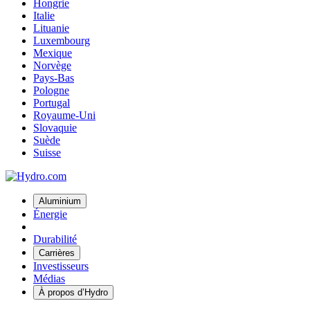
Hongrie
Italie
Lituanie
Luxembourg
Mexique
Norvège
Pays-Bas
Pologne
Portugal
Royaume-Uni
Slovaquie
Suède
Suisse
Aluminium
Énergie
Durabilité
Carrières
Investisseurs
Médias
À propos d’Hydro