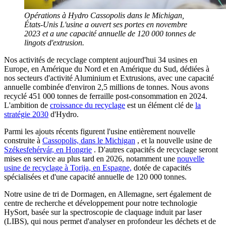
Opérations à Hydro Cassopolis dans le Michigan,
États-Unis L'usine a ouvert ses portes en novembre
2023 et a une capacité annuelle de 120 000 tonnes de
lingots d'extrusion.
Nos activités de recyclage comptent aujourd'hui 34 usines en
Europe, en Amérique du Nord et en Amérique du Sud, dédiées à
nos secteurs d'activité Aluminium et Extrusions, avec une capacité
annuelle combinée d'environ 2,5 millions de tonnes. Nous avons
recyclé 451 000 tonnes de ferraille post-consommation en 2024.
L'ambition de
croissance du recyclage
est un élément clé de
la
stratégie 2030
d'Hydro.
Parmi les ajouts récents figurent l'usine entièrement nouvelle
construite à
Cassopolis, dans le Michigan
, et la nouvelle usine de
Székesfehérvár, en Hongrie
. D'autres capacités de recyclage seront
mises en service au plus tard en 2026, notamment une
nouvelle
usine de recyclage à Torija, en Espagne,
dotée de capacités
spécialisées et d'une capacité annuelle de 120 000 tonnes.
Notre usine de tri de Dormagen, en Allemagne, sert également de
centre de recherche et développement pour notre technologie
HySort, basée sur la spectroscopie de claquage induit par laser
(LIBS), qui nous permet d'analyser en profondeur les déchets et de